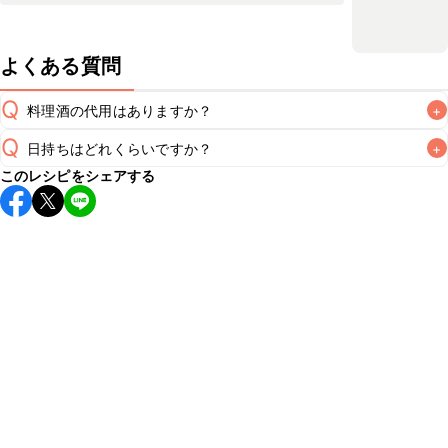
よくある質問
Q
料理酒の代用はありますか？
+
Q
日持ちはどれくらいですか？
+
A
このレシピをシェアする
保存期間は冷蔵で当日中が目安です。なるべくお早めにお召
し上がりください。

A
※日持ちは目安です。
こちら
の注意事項をご確認の上、正し