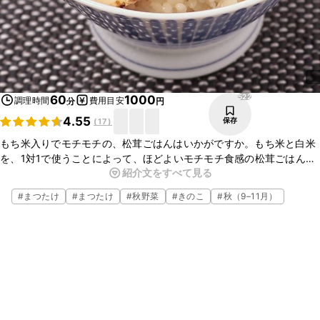
522
60
1000
調理時間
費用目安
分
円
4.55
保存
(
17
)
もち米入りでモチモチの、松茸ごはんはいかがですか。もち米と白米
を、1対1で使うことによって、ほどよいモチモチ食感の松茸ごはんに
紹介文をすべて見る
仕上がります。松茸の旨味を吸ったごはんは、おかわりしたくなる美
味しさですよ。ぜひお試しください。
#
まつたけ
#
まつたけ
#
秋野菜
#
きのこ
#
秋（9–11月）