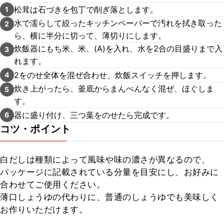
松茸は石づきを包丁で削ぎ落とします。
1
水で濡らして絞ったキッチンペーパーで汚れを拭き取った
2
ら、横に半分に切って、薄切りにします。
炊飯器にもち米、米、(A)を入れ、水を2合の目盛りまで入
3
れます。
2をのせ全体を混ぜ合わせ、炊飯スイッチを押します。
4
炊き上がったら、釜底からまんべんなく混ぜ、ほぐしま
5
す。
器に盛り付け、三つ葉をのせたら完成です。
6
コツ・ポイント
白だしは種類によって風味や味の濃さが異なるので、
パッケージに記載されている分量を目安にし、お好みに
合わせてご使用ください。

薄口しょうゆの代わりに、普通のしょうゆでも美味しく
お作りいただけます。