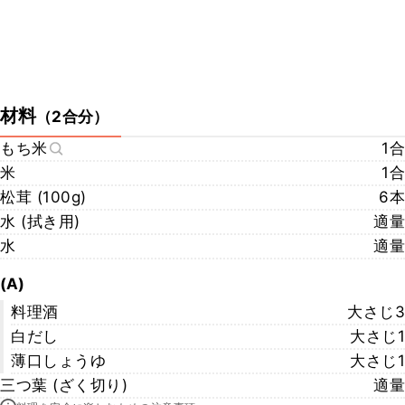
材料
（
2合分
）
もち米
1合
米
1合
松茸 (100g)
6本
水 (拭き用)
適量
水
適量
(A)
料理酒
大さじ3
白だし
大さじ1
薄口しょうゆ
大さじ1
三つ葉 (ざく切り)
適量