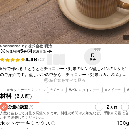
Sponsored by
株式会社 明治
2206
5
-
調理時間
費用目安
分
円
4.46
保存
(
23
)
5分で作れる！とろとろチョコレート効果のレンジ蒸しパンのレシピ
のご紹介です。蒸しパンの中から「チョコレート効果カカオ72%」が
紹介文をすべて見る
とろっと溶け出し、リッチな仕上がりになっています。混ぜて電子レ
ンジで加熱するだけですので、朝ごはんやおやつにもおすすめです。
#
ホットケーキミックス
#
チョコ
#
バレンタインデー
#
スイーツ
冷めても再度加熱することで、ふわふわでとろとろの蒸しパンが楽し
材料
（
2人前
）
めますよ！いつもの料理に少しずつ「チョコレート効果カカオ72%」
加えることで、飽きずに毎日コツコツとカカオポリフェノールが摂取
2
分量の調整
人前
できますよ。ぜひ作ってみてくださいね！
人数に合わせて分量を調整できます。料理の時間や火加減など、手順も分量に合
わせて調整してくださいね。
ホットケーキミックス
100g