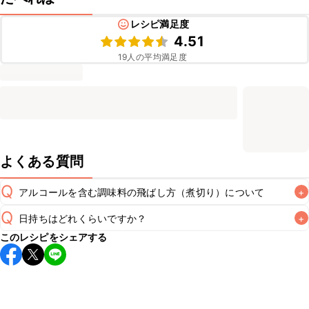
レシピ満足度
4.51
19
人の平均満足度
よくある質問
Q
アルコールを含む調味料の飛ばし方（煮切り）について
+
Q
日持ちはどれくらいですか？
+
非加熱のレシピの場合にアルコールを含む調味料をそのまま
このレシピをシェアする
使用すると、仕上がりにアルコール特有の風味が残るため、
A
保存期間は冷蔵で当日中が目安です。なるべくお早めにお召
あらかじめ煮切りを行いアルコール分を飛ばすことをおすす
し上がりください。

めいたします。煮切りの方法は
こちら
A
※日持ちは目安です。
こちら
の注意事項をご確認の上、正し