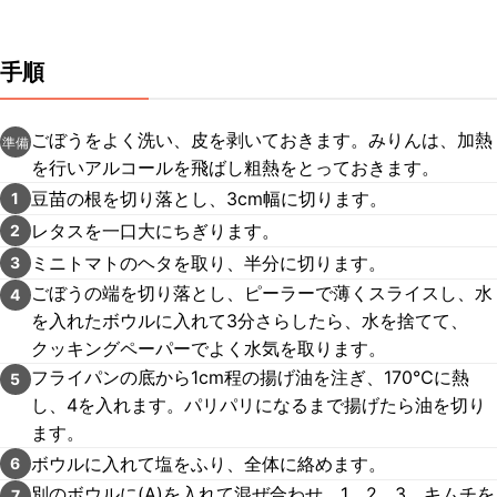
手順
ごぼうをよく洗い、皮を剥いておきます。みりんは、加熱
準備
を行いアルコールを飛ばし粗熱をとっておきます。
豆苗の根を切り落とし、3cm幅に切ります。
1
レタスを一口大にちぎります。
2
ミニトマトのヘタを取り、半分に切ります。
3
ごぼうの端を切り落とし、ピーラーで薄くスライスし、水
4
を入れたボウルに入れて3分さらしたら、水を捨てて、
クッキングペーパーでよく水気を取ります。
フライパンの底から1cm程の揚げ油を注ぎ、170℃に熱
5
し、4を入れます。パリパリになるまで揚げたら油を切り
ます。
ボウルに入れて塩をふり、全体に絡めます。
6
別のボウルに(A)を入れて混ぜ合わせ、1、2、3、キムチを
7