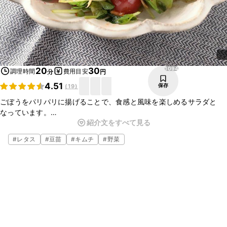
1094
20
30
調理時間
費用目安
分
円
4.51
保存
(
19
)
ごぼうをパリパリに揚げることで、食感と風味を楽しめるサラダと
なっています。
紹介文をすべて見る
パリパリとした食感がクセになり、やみつきになること間違いなしで
す。
#
レタス
#
豆苗
#
キムチ
#
野菜
簡単に作れるので、今夜の食卓やおつまみに是非作ってみてください
ね。