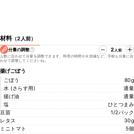
材料
（
2人前
）
2
分量の調整
人前
人数に合わせて分量を調整できます。料理の時間や火加減など、手順も分量に合
わせて調整してくださいね。
揚げごぼう
ごぼう
80g
水 (さらす用)
適量
揚げ油
適量
塩
ひとつまみ
豆苗
1/2パック
レタス
30g
ミニトマト
5個