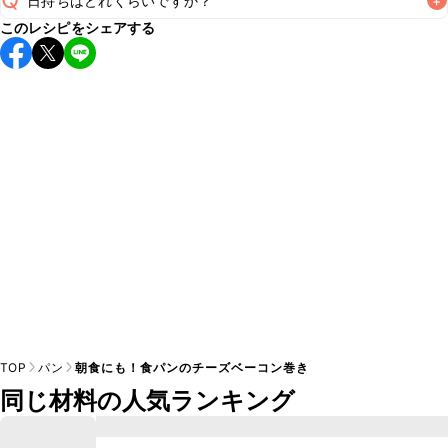
日持ちはどれくらいですか？
+
このレシピをシェアする
保存期間は冷蔵で翌日中が目安です。なるべくお早めにお召
し上がりください。

A
※日持ちは目安です。
こちら
の注意事項をご確認の上、正し
TOP
パン
朝食にも！食パンのチーズベーコン巻き
同じ材料の人気ランキング