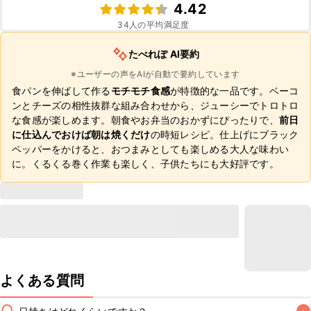
4.42
34
人の平均満足度
たべれぽ AI要約
※ユーザーの声をAIが自動で要約しています
食パンを伸ばして作る
モチモチ食感
が特徴的な一品です。ベーコ
ンとチーズの相性抜群な組み合わせから、ジューシーでトロトロ
な食感が楽しめます。朝食やお弁当のおかずにぴったりで、
前日
に仕込んでおけば朝は焼くだけ
の時短レシピ。仕上げにブラック
ペッパーをかけると、おつまみとしても楽しめる大人な味わい
に。くるくる巻く作業も楽しく、子供たちにも大好評です。
よくある質問
Q