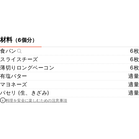
材料
（
6個分
）
食パン
6枚
スライスチーズ
6枚
薄切りロングベーコン
6枚
有塩バター
適量
マヨネーズ
適量
パセリ (生、きざみ)
適量
料理を安全に楽しむための注意事項