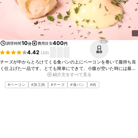
4943
10
400
調理時間
費用目安
分
円
4.42
保存
(
34
)
チーズが中からとろけてくる食パンの上にベーコンを巻いて腹持ち良
く仕上げた一品です。とても簡単にできて、小腹が空いた時には最適
紹介文をすべて見る
の一品です。お子様がいるご家庭でもきっと喜ばれるはず！お手軽で
美味しいので、ぜひお試しください！
#
ベーコン
#
加工肉
#
チーズ
#
食パン
#
肉