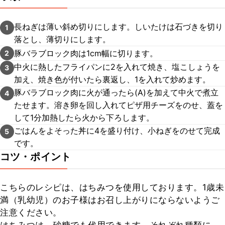
長ねぎは薄い斜め切りにします。しいたけは石づきを切り
1
落とし、薄切りにします。
豚バラブロック肉は1cm幅に切ります。
2
中火に熱したフライパンに2を入れて焼き、塩こしょうを
3
加え、焼き色が付いたら裏返し、1を入れて炒めます。
豚バラブロック肉に火が通ったら(A)を加えて中火で煮立
4
たせます。溶き卵を回し入れてピザ用チーズをのせ、蓋を
して1分加熱したら火から下ろします。
ごはんをよそった丼に4を盛り付け、小ねぎをのせて完成
5
です。
コツ・ポイント
こちらのレシピは、はちみつを使用しております。1歳未
満（乳幼児）のお子様はお召し上がりにならないようご
注意ください。
