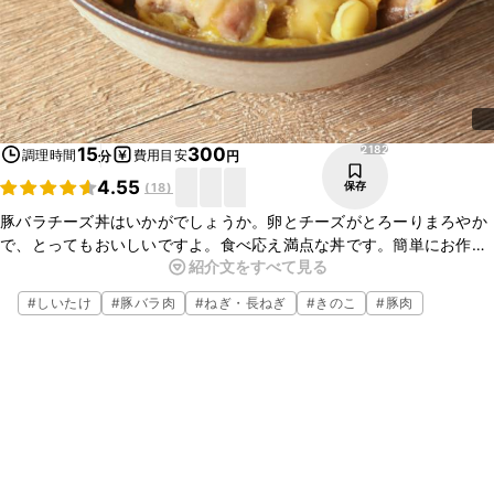
2182
15
300
調理時間
費用目安
分
円
4.55
保存
(
18
)
豚バラチーズ丼はいかがでしょうか。卵とチーズがとろーりまろやか
で、とってもおいしいですよ。食べ応え満点な丼です。簡単にお作り
紹介文をすべて見る
いただけるので、時間がないときにもおすすめの一品ですよ。ぜひお
試しくださいね。
#
しいたけ
#
豚バラ肉
#
ねぎ・長ねぎ
#
きのこ
#
豚肉