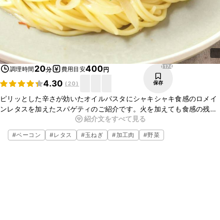
1174
20
400
調理時間
費用目安
分
円
4.30
保存
(
20
)
ピリッとした辛さが効いたオイルパスタにシャキシャキ食感のロメイ
ンレタスを加えたスパゲティのご紹介です。火を加えても食感の残る
紹介文をすべて見る
ロメインレタスは、サラダなどの生食だけではなくパスタにも相性抜
群ですよ。ぜひお試しください。
#
ベーコン
#
レタス
#
玉ねぎ
#
加工肉
#
野菜