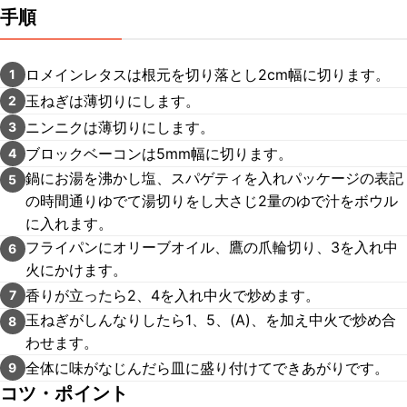
手順
ロメインレタスは根元を切り落とし2cm幅に切ります。
1
玉ねぎは薄切りにします。
2
ニンニクは薄切りにします。
3
ブロックベーコンは5mm幅に切ります。
4
鍋にお湯を沸かし塩、スパゲティを入れパッケージの表記
5
の時間通りゆでて湯切りをし大さじ2量のゆで汁をボウル
に入れます。
フライパンにオリーブオイル、鷹の爪輪切り、3を入れ中
6
火にかけます。
香りが立ったら2、4を入れ中火で炒めます。
7
玉ねぎがしんなりしたら1、5、(A)、を加え中火で炒め合
8
わせます。
全体に味がなじんだら皿に盛り付けてできあがりです。
9
コツ・ポイント