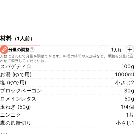
材料
（
1人前
）
1
分量の調整
人前
人数に合わせて分量を調整できます。料理の時間や火加減など、手順も分量に合
わせて調整してくださいね。
スパゲティ
100g
お湯 (ゆで用)
1000ml
塩 (ゆで用)
小さじ2
ブロックベーコン
30g
ロメインレタス
50g
玉ねぎ (50g)
1/4個
ニンニク
1片
鷹の爪輪切り
小さじ1