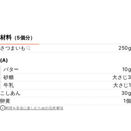
材料
（
5個分
）
さつまいも
250g
(A)
バター
10g
砂糖
大さじ3
牛乳
大さじ1
こしあん
30g
卵黄
1個
料理を安全に楽しむための注意事項