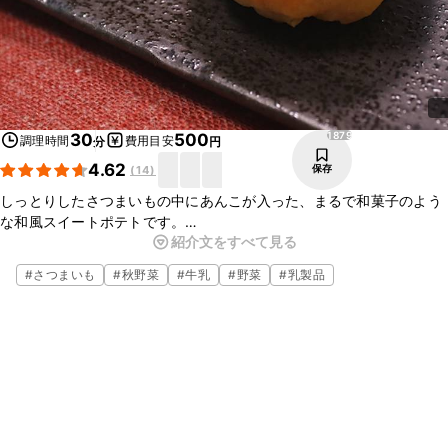
1879
30
500
調理時間
費用目安
分
円
4.62
保存
(
14
)
しっとりしたさつまいもの中にあんこが入った、まるで和菓子のよう
な和風スイートポテトです。
紹介文をすべて見る
生地を混ぜ合わせたら包んで焼くだけなので、とっても簡単に作れま
すよ。
#
さつまいも
#
秋野菜
#
牛乳
#
野菜
#
乳製品
小さいサイズでたくさん作ることもできるので、プレゼントにもぴっ
たりですよ。