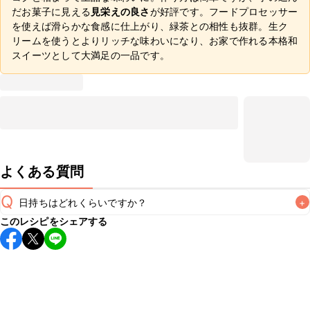
だお菓子に見える
見栄えの良さ
が好評です。フードプロセッサー
を使えば滑らかな食感に仕上がり、緑茶との相性も抜群。生ク
リームを使うとよりリッチな味わいになり、お家で作れる本格和
スイーツとして大満足の一品です。
よくある質問
Q
日持ちはどれくらいですか？
+
このレシピをシェアする
保存期間は冷蔵で当日中が目安です。なるべくお早めにお召
し上がりください。

A
※日持ちは目安です。
こちら
の注意事項をご確認の上、正し