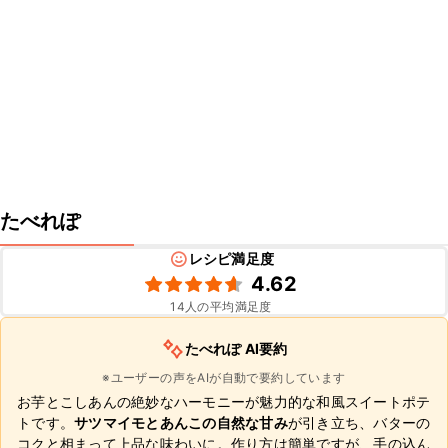
たべれぽ
レシピ満足度
4.62
14
人の平均満足度
たべれぽ AI要約
※ユーザーの声をAIが自動で要約しています
お芋とこしあんの絶妙なハーモニーが魅力的な和風スイートポテ
トです。
サツマイモとあんこの自然な甘み
が引き立ち、バターの
コクと相まって上品な味わいに。作り方は簡単ですが、手の込ん