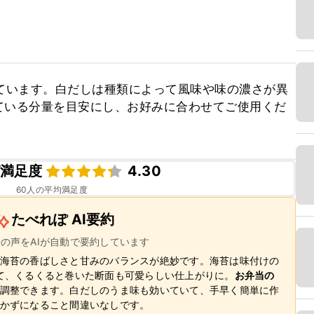
ています。白だしは種類によって風味や味の濃さが異
ている分量を目安にし、お好みに合わせてご使用くだ
満足度
4.30
60
人の平均満足度
たべれぽ AI要約
ーの声をAIが自動で要約しています
海苔の香ばしさと甘みのバランスが絶妙です。海苔は味付けの
て、くるくると巻いた断面も可愛らしい仕上がりに。
お弁当の
調整できます。白だしのうま味も効いていて、手早く簡単に作
かずになること間違いなしです。