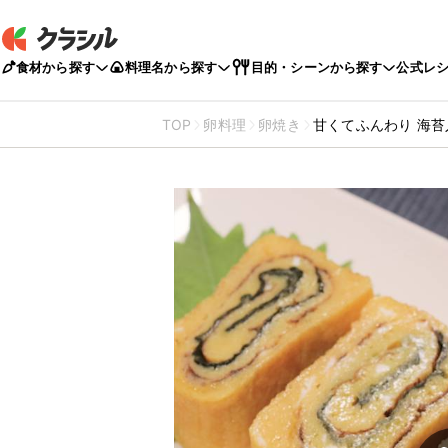
食材から探す
料理名から探す
目的・シーンから探す
公式レ
TOP
卵料理
卵焼き
甘くてふんわり 海