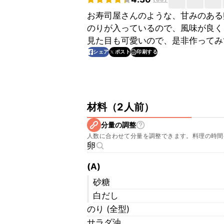
お寿司屋さんのような、甘みのある
のりが入っているので、風味が良く
見た目も可愛いので、是非作ってみ
印刷する
シェア
ポスト
材料
（
2人前
）
分量の調整
人数に合わせて分量を調整できます。料理の時間
卵
(A)
砂糖
白だし
のり (全型)
サラダ油