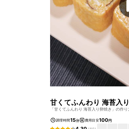
甘くてふんわり 海苔入
「
甘くてふんわり 海苔入り卵焼き
」の作り
15
100
調理時間
費用目安
分
円
4.30
(
60
)