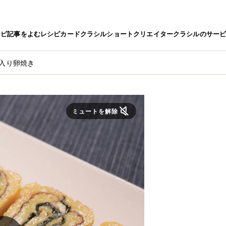
シピ
記事をよむ
レシピカード
クラシルショート
クリエイター
クラシルのサー
苔入り卵焼き
ミュートを解除