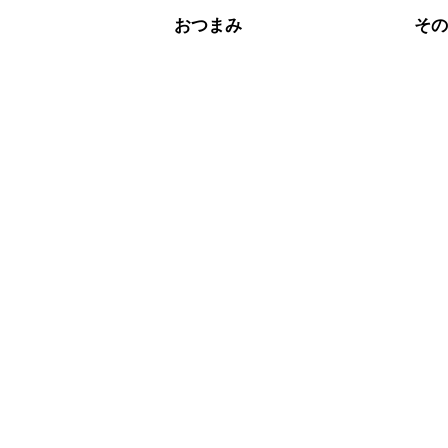
A
※日持ちは目安です。
こちら
おつまみ
そ