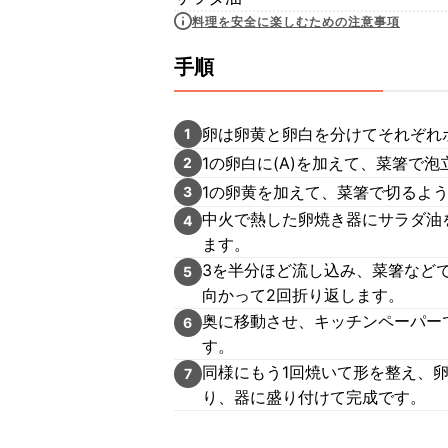
料理を安全に楽しむための注意事項
手順
卵は卵黄と卵白を分けてそれぞれ
1
1の卵白に(A)を加えて、菜箸で
2
1の卵黄を加えて、菜箸で切るよ
3
中火で熱した卵焼き器にサラダ油
4
ます。
3を半分ほど流し込み、菜箸など
5
向かって2回折り返します。
奥に移動させ、キッチンペーパー
6
す。
同様にもう1回焼いて形を整え、
7
り、器に盛り付けて完成です。