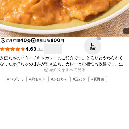
255
40
800
調理時間
費用目安
分
円
4.63
保存
(
6
)
かぼちゃのバターチキンカレーのご紹介です。とろりとやわらかく
なったかぼちゃの甘みが引き立ち、カレーとの相性も抜群です。生ク
紹介文をすべて見る
リームでクリーミーに仕上げています。ぜひ作ってみてくださいね。
#
パプリカ
#
鶏もも肉
#
かぼちゃ
#
玉ねぎ
#
夏野菜