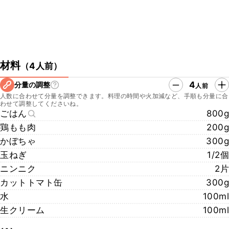
材料
（
4人前
）
4
分量の調整
人前
人数に合わせて分量を調整できます。料理の時間や火加減など、手順も分量に合
わせて調整してくださいね。
ごはん
800g
鶏もも肉
200g
かぼちゃ
300g
玉ねぎ
1/2個
ニンニク
2片
カットトマト缶
300g
水
100ml
生クリーム
100ml