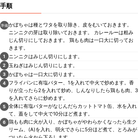
手順
かぼちゃは種とワタを取り除き、皮をむいておきます。
準備
ニンニクの芽は取り除いておきます。 カレールーは粗み
じん切りにしておきます。 鶏もも肉は一口大に切ってお
きます。
ニンニクはみじん切りにします。
1
玉ねぎはみじん切りにします。
2
かぼちゃは一口大に切ります。
3
フライパンに有塩バター、1を入れて中火で炒めます。香
4
りが立ったら2を入れて炒め、しんなりしたら鶏もも肉、3
を入れてさらに炒めます。
全体に有塩バターがなじんだらカットトマト缶、水を入れ
5
て、蓋をして中火で10分ほど煮ます。
鶏もも肉に火が入り、かぼちゃがやわらかくなったら生ク
6
リーム、(A)を入れ、弱火でさらに5分ほど煮て、とろみが
ついたら火から下ろします。