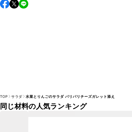
保存期間は冷蔵で当日中が目安です。なるべくお早めにお召
し上がりください。

A
※日持ちは目安です。
こちら
の注意事項をご確認の上、正し
TOP
サラダ
水菜とりんごのサラダ パリパリチーズガレット添え
同じ材料の人気ランキング