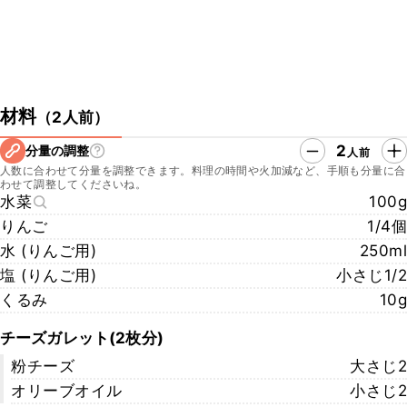
材料
（
2人前
）
2
分量の調整
人前
人数に合わせて分量を調整できます。料理の時間や火加減など、手順も分量に合
わせて調整してくださいね。
水菜
100g
りんご
1/4個
水 (りんご用)
250ml
塩 (りんご用)
小さじ1/2
くるみ
10g
チーズガレット(2枚分)
粉チーズ
大さじ2
オリーブオイル
小さじ2