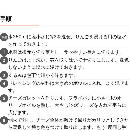
手順
水250mlに塩小さじ1/2を混ぜ、りんごを浸ける用の塩水
準備
を作っておきます。
水菜は根元を切り落とし、食べやすい長さに切ります。
1
りんごはよく洗い、芯を取り除いて千切りにします。変色
2
しないように塩水に浸けておきます。
くるみは包丁で細かく砕きます。
3
ドレッシングの材料は大きめのボウルに入れ、よく混ぜま
4
す。
チーズガレットを作ります。フライパンに小さじ1のオ
5
リーブオイルを熱し、大さじ1の粉チーズを入れて平らに
広げます。
弱火で熱し、チーズ全体が溶けて回りがカリッとしてきた
6
ら裏返して焼き色をつけて取り出します。もう1度同じ手