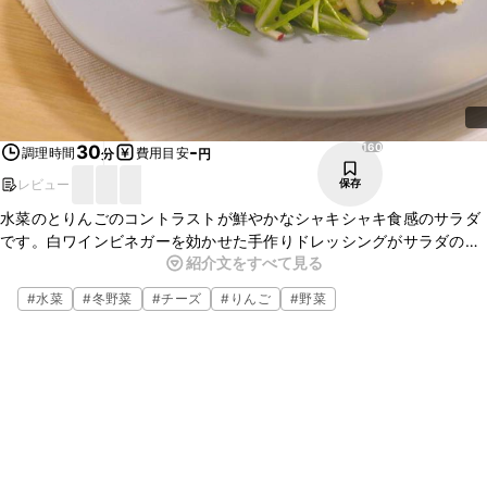
160
30
-
調理時間
費用目安
分
円
レビュー
保存
水菜のとりんごのコントラストが鮮やかなシャキシャキ食感のサラダ
です。白ワインビネガーを効かせた手作りドレッシングがサラダの爽
紹介文をすべて見る
やかさを引き立て、刻んだくるみと手作りチーズガレットが、食感に
アクセントをプラスしてくれます。ぜひお試しください。
#
水菜
#
冬野菜
#
チーズ
#
りんご
#
野菜