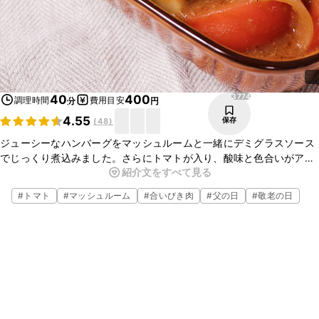
3774
40
400
調理時間
費用目安
分
円
4.55
保存
(
48
)
ジューシーなハンバーグをマッシュルームと一緒にデミグラスソース
でじっくり煮込みました。さらにトマトが入り、酸味と色合いがアク
紹介文をすべて見る
セントとなります。お好みの野菜やチーズを入れるとレパートリーが
広がりますよ。
#
トマト
#
マッシュルーム
#
合いびき肉
#
父の日
#
敬老の日