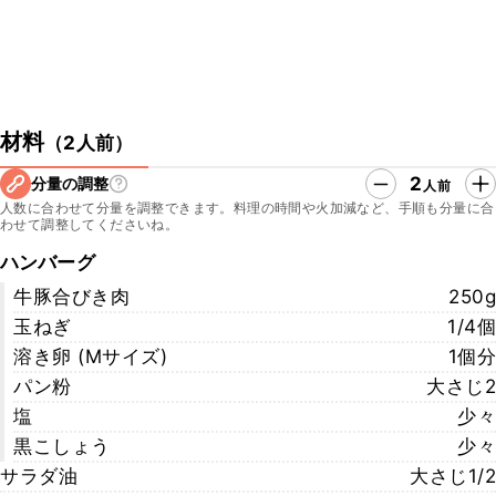
材料
（
2人前
）
2
分量の調整
人前
人数に合わせて分量を調整できます。料理の時間や火加減など、手順も分量に合
わせて調整してくださいね。
ハンバーグ
牛豚合びき肉
250g
玉ねぎ
1/4個
溶き卵 (Mサイズ)
1個分
パン粉
大さじ2
塩
少々
黒こしょう
少々
サラダ油
大さじ1/2