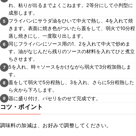
れ、粘りが出るまでよくこねます。2等分にして小判型に
成形します。
フライパンにサラダ油をひいて中火で熱し、4を入れて焼
5
きます。表面に焼き色がついたら蓋をして、弱火で10分程
蒸し焼きにし、一度取り出します。
同じフライパンにソース用の1、2を入れて中火で炒めま
6
す。油がなじんだら残りのソースの材料を入れてひと煮立
ちさせます。
5を入れ、時々ソースをかけながら弱火で3分程加熱しま
7
す。
蓋をして弱火で5分程熱し、3を入れ、さらに5分程熱した
8
ら火から下ろします。
器に盛り付け、パセリをのせて完成です。
9
コツ・ポイント
調味料の加減は、お好みで調整してください。