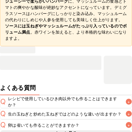
ジューシーで柔らかいハンバーグ
に、マッシュルームの食感とト
マトの爽やかな酸味が絶妙なアクセントになっています。デミグ
ラスソースはハンバーグにしっかりと染み込み、マッシュルーム
の代わりにしめじや人参を使用しても美味しく仕上がります。
ソースには玉ねぎやマッシュルームがたっぷり入っているのでボ
リューム満点
。赤ワインを加えると、より本格的な味わいになり
ますよ。
よくある質問
レシピで使用しているひき肉以外でも作ることはできます
Q
+
か？
Q
生の玉ねぎと炒めた玉ねぎではどのような違いが出ますか？
+
A
Q
卵は省いても作ることができますか？
+
玉ねぎは炒めることで甘みが出るため、香ばしさと甘みのあ