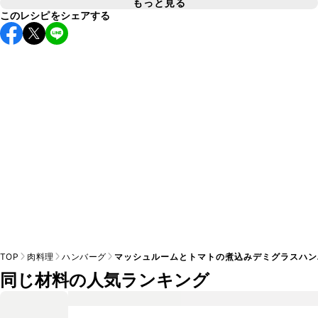
るハンバーグに仕上がります。玉ねぎを炒めずに使用した場
もっと見る
A
このレシピをシェアする
食感は変わりますが、卵は省いてもお作りいただけます。卵
合は、玉ねぎの水分を含むためジューシーなハンバーグに仕
A
を加えることでコクが出てふんわりとやわらかい食感のハン
TOP
肉料理
ハンバーグ
マッシュルームとトマトの煮込みデミグラスハン
同じ材料の人気ランキング