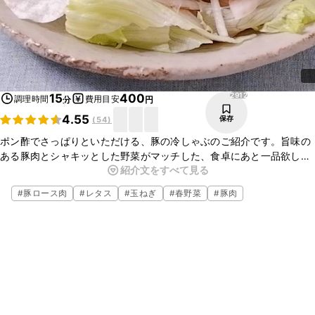
2912
15
400
調理時間
費用目安
分
円
4.55
保存
(
54
)
ポン酢でさっぱりといただける、豚の冷しゃぶのご紹介です。旨味の
ある豚肉とシャキッとした野菜がマッチした、食卓にあと一品欲しい
紹介文をすべて見る
時にもおすすめな一品です。お好みの野菜を加えてアレンジしてもお
いしいですよ。簡単に作ることができるので、ぜひお試しください
#
豚ロース肉
#
レタス
#
玉ねぎ
#
春野菜
#
豚肉
ね。