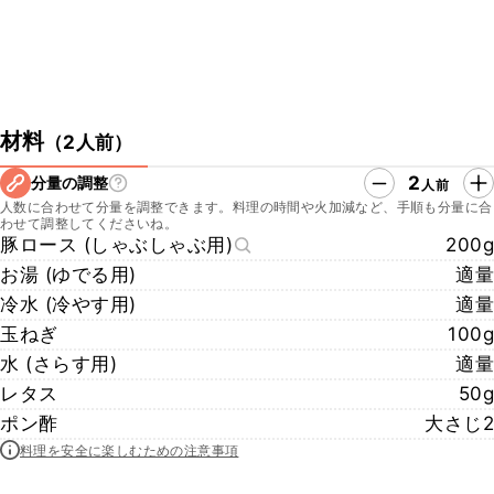
材料
（
2人前
）
2
分量の調整
人前
人数に合わせて分量を調整できます。料理の時間や火加減など、手順も分量に合
わせて調整してくださいね。
豚ロース (しゃぶしゃぶ用)
200g
お湯 (ゆでる用)
適量
冷水 (冷やす用)
適量
玉ねぎ
100g
水 (さらす用)
適量
レタス
50g
ポン酢
大さじ2
料理を安全に楽しむための注意事項