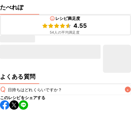
たべれぽ
レシピ満足度
4.55
54
人の平均満足度
よくある質問
Q
日持ちはどれくらいですか？
+
このレシピをシェアする
保存期間は冷蔵で翌日中が目安です。なるべくお早めにお召
し上がりください。

A
※日持ちは目安です。
こちら
の注意事項をご確認の上、正し