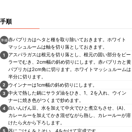
手順
赤パプリカはヘタと種を取り除いておきます。ホワイト
準備
マッシュルームは軸を切り落としておきます。
アスパラガスは根元を切り落とし、根元の固い部分をピー
1
ラーでむき、2cm幅の斜め切りにします。赤パプリカと黄
パプリカは2cm角に切ります。ホワイトマッシュルームは
半分に切ります。
ウインナーは1cm幅の斜め切りにします。
2
中火で熱した鍋にサラダ油をひき、1、2を入れ、ウイン
3
ナーに焼き色がつくまで炒めます。
白いんげん豆、水を加えて中火でひと煮立ちさせ、(A)、
4
カレールーを加えてかき混ぜながら熱し、カレールーが溶
けたら火から下ろします。
器にごはんをよそい、4をかけて完成です。
5