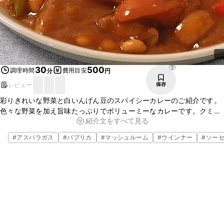
44
30
500
調理時間
費用目安
分
円
レビュー
保存
彩りきれいな野菜と白いんげん豆のスパイシーカレーのご紹介です。
色々な野菜を加え旨味たっぷりでボリューミーなカレーです。クミン
紹介文をすべて見る
パウダーの香りがアクセントになり、とてもおいしいですよ。ぜひ一
度お試しください。
#
アスパラガス
#
パプリカ
#
マッシュルーム
#
ウインナー
#
ソー