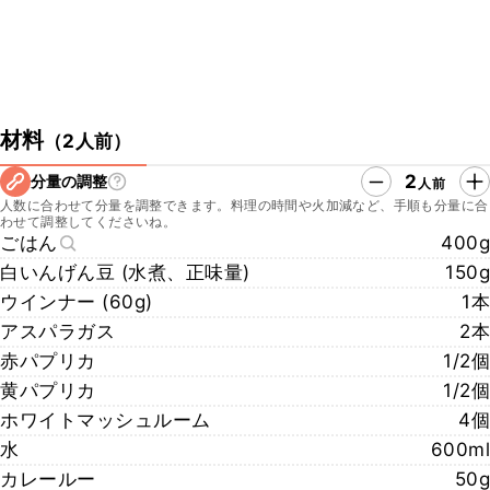
材料
（
2人前
）
2
分量の調整
人前
人数に合わせて分量を調整できます。料理の時間や火加減など、手順も分量に合
わせて調整してくださいね。
ごはん
400g
白いんげん豆 (水煮、正味量)
150g
ウインナー (60g)
1本
アスパラガス
2本
赤パプリカ
1/2個
黄パプリカ
1/2個
ホワイトマッシュルーム
4個
水
600ml
カレールー
50g