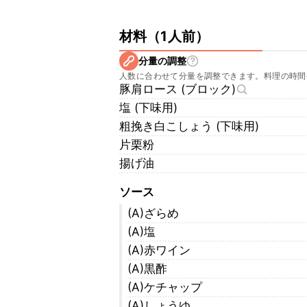
材料
（
1人前
）
分量の調整
人数に合わせて分量を調整できます。料理の時間
豚肩ロース (ブロック)
塩 (下味用)
粗挽き白こしょう (下味用)
片栗粉
揚げ油
ソース
(A)ざらめ
(A)塩
(A)赤ワイン
(A)黒酢
(A)ケチャップ
(A)しょうゆ