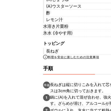
(A)ウスターソース
酢
レモン汁
水溶き片栗粉
氷水 (冷やす用)
トッピング
長ねぎ
料理を安全に楽しむための注意事項
手順
長ねぎは縦に切りこみを入れて芯
準備
スは3cm角に切っておきます。
鍋に(A)を入れて混ぜ合わせ、
1
す。ざらめが溶け、アルコールが
ボウルに入れ、氷水に当てて粗熱
2