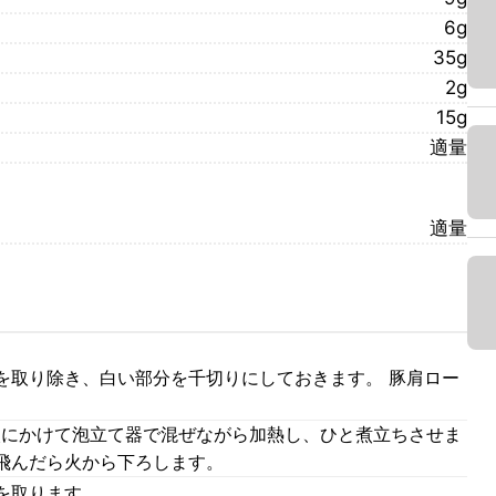
6g
35g
2g
15g
適量
適量
を取り除き、白い部分を千切りにしておきます。 豚肩ロー
強火にかけて泡立て器で混ぜながら加熱し、ひと煮立ちさせま
飛んだら火から下ろします。
を取ります。