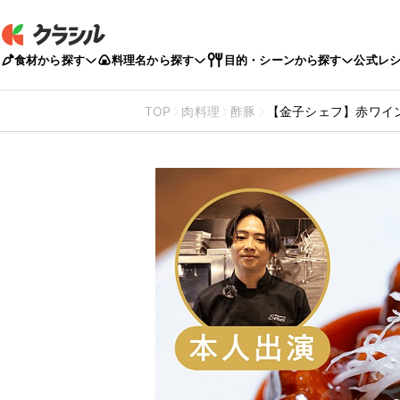
食材から探す
料理名から探す
目的・シーンから探す
公式レ
TOP
肉料理
酢豚
【金子シェフ】赤ワイ