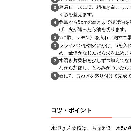
豚肩ロースに塩、粗挽き白こしょ
3
く形を整えます。
鍋底から5cmの高さまで揚げ油を
4
げ、火が通ったら油を切ります。
2に酢、レモン汁を入れ、泡立て
5
フライパンを強火にかけ、5を入
6
め、全体がなじんだら火を止めま
水溶き片栗粉を少しずつ加えてな
7
ながら加熱し、とろみがついたら
器に7、長ねぎを盛り付けて完成
8
コツ・ポイント
水溶き片栗粉は、片栗粉3、水5