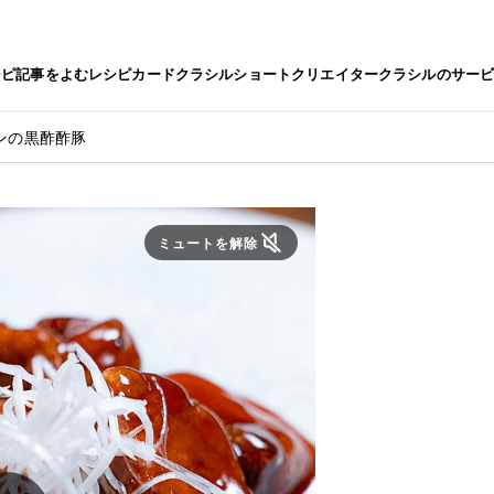
シピ
記事をよむ
レシピカード
クラシルショート
クリエイター
クラシルのサー
ンの黒酢酢豚
ミュートを解除