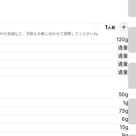
1
人前
や火加減など、手順も分量に合わせて調整してくださいね。
120g
適量
適量
適量
適量
50g
1g
75g
6g
15g
9g