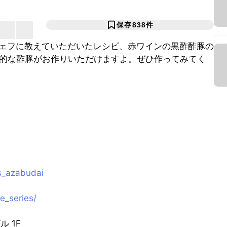
保存
838
件
貴シェフに教えていただいたレシピ、赤ワインの黒酢酢豚の
的な酢豚がお作りいただけますよ。ぜひ作ってみてく
s_azabudai
e_series/
 1F