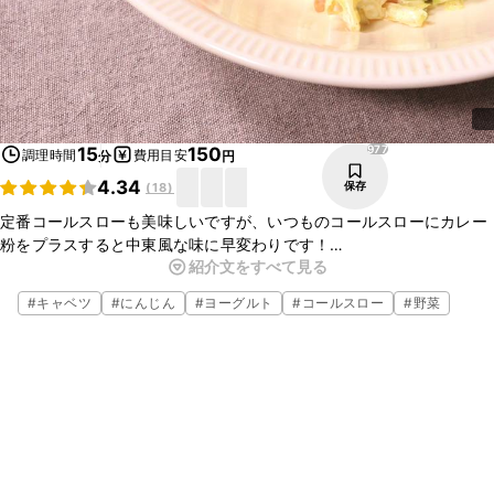
977
15
150
調理時間
費用目安
分
円
4.34
保存
(
18
)
定番コールスローも美味しいですが、いつものコールスローにカレー
粉をプラスすると中東風な味に早変わりです！
紹介文をすべて見る
またプレーンヨーグルトを使うことによって、柔らかな酸味が加わ
り、マヨネーズの味がまろやかになります。
#
キャベツ
#
にんじん
#
ヨーグルト
#
コールスロー
#
野菜