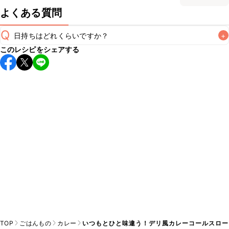
よくある質問
Q
日持ちはどれくらいですか？
+
このレシピをシェアする
保存期間は冷蔵で当日中が目安です。なるべくお早めにお召
し上がりください。

A
※日持ちは目安です。
こちら
の注意事項をご確認の上、正し
TOP
ごはんもの
カレー
いつもとひと味違う！デリ風カレーコールスロー