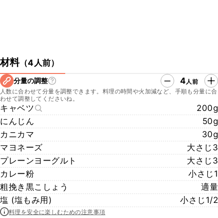
材料
（
4人前
）
4
分量の調整
人前
人数に合わせて分量を調整できます。料理の時間や火加減など、手順も分量に合
わせて調整してくださいね。
キャベツ
200g
にんじん
50g
カニカマ
30g
マヨネーズ
大さじ3
プレーンヨーグルト
大さじ3
カレー粉
小さじ1
粗挽き黒こしょう
適量
塩 (塩もみ用)
小さじ1/2
料理を安全に楽しむための注意事項