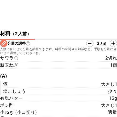
材料
（
2人前
）
2
分量の調整
人前
人数に合わせて分量を調整できます。料理の時間や火加減など、手順も分量に合
わせて調整してくださいね。
サワラ
2切れ
新玉ねぎ
1個
(A)
酒
大さじ1
塩こしょう
少々
有塩バター
15g
ポン酢
大さじ1
小ねぎ (小口切り)
適量