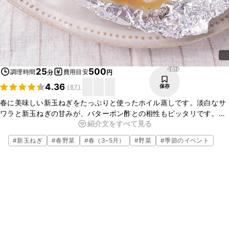
2816
25
500
調理時間
費用目安
分
円
4.36
保存
(
67
)
春に美味しい新玉ねぎをたっぷりと使ったホイル蒸しです。淡白なサ
ワラと新玉ねぎの甘みが、バターポン酢との相性もピッタリです。サ
紹介文をすべて見る
ワラ以外にも、タラや鮭などの旬のお魚を使って美味しく召し上がれ
ます。ぜひ作ってみてくださいね。
#
新玉ねぎ
#
春野菜
#
春（3–5月）
#
野菜
#
季節のイベント