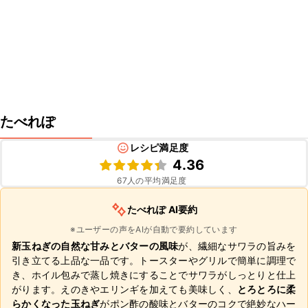
たべれぽ
レシピ満足度
4.36
67
人の平均満足度
たべれぽ AI要約
※ユーザーの声をAIが自動で要約しています
新玉ねぎの自然な甘みとバターの風味
が、繊細なサワラの旨みを
引き立てる上品な一品です。トースターやグリルで簡単に調理で
き、ホイル包みで蒸し焼きにすることでサワラがしっとりと仕上
がります。えのきやエリンギを加えても美味しく、
とろとろに柔
らかくなった玉ねぎ
がポン酢の酸味とバターのコクで絶妙なハー