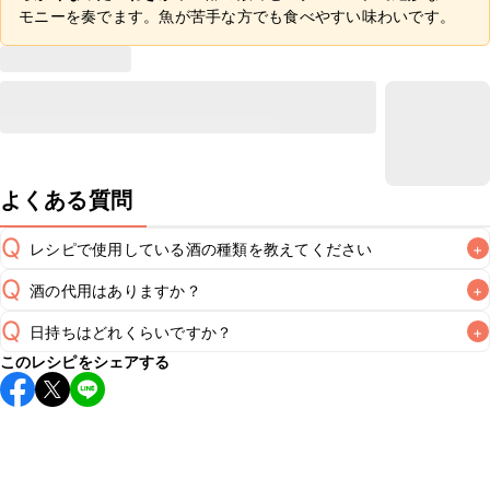
モニーを奏でます。魚が苦手な方でも食べやすい味わいです。
よくある質問
Q
レシピで使用している酒の種類を教えてください
+
Q
酒の代用はありますか？
+
A
Q
日持ちはどれくらいですか？
+
A
このレシピをシェアする
保存期間は冷蔵で翌日中が目安です。なるべくお早めにお召
し上がりください。

A
※日持ちは目安です。
こちら
の注意事項をご確認の上、正し