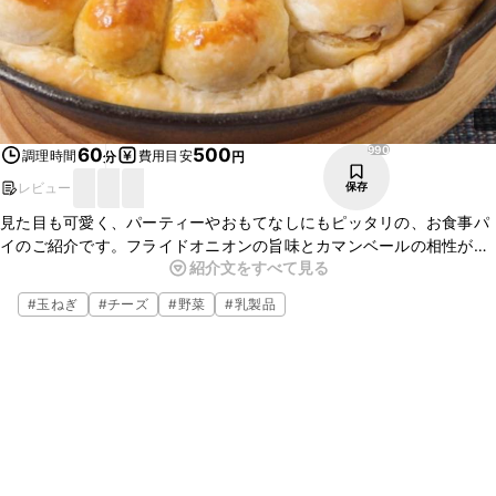
990
60
500
調理時間
費用目安
分
円
レビュー
保存
見た目も可愛く、パーティーやおもてなしにもピッタリの、お食事パ
イのご紹介です。フライドオニオンの旨味とカマンベールの相性が
紹介文をすべて見る
ぴったりの一品です。少し手間はかかりますが、特別な日にぜひ作っ
てみてくださいね。
#
玉ねぎ
#
チーズ
#
野菜
#
乳製品