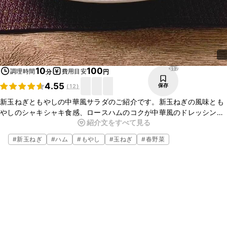
317
10
100
調理時間
費用目安
分
円
4.55
保存
(
12
)
新玉ねぎともやしの中華風サラダのご紹介です。新玉ねぎの風味とも
やしのシャキシャキ食感、ロースハムのコクが中華風のドレッシング
紹介文をすべて見る
によく合いおいしいですよ。お手軽にできますのでぜひ、お試しくだ
さいね。
#
新玉ねぎ
#
ハム
#
もやし
#
玉ねぎ
#
春野菜