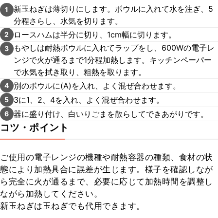
新玉ねぎは薄切りにします。ボウルに入れて水を注ぎ、5
1
分程さらし、水気を切ります。
ロースハムは半分に切り、1cm幅に切ります。
2
もやしは耐熱ボウルに入れてラップをし、600Wの電子レ
3
ンジで火が通るまで1分程加熱します。キッチンペーパー
で水気を拭き取り、粗熱を取ります。
別のボウルに(A)を入れ、よく混ぜ合わせます。
4
3に1、2、4を入れ、よく混ぜ合わせます。
5
器に盛り付け、白いりごまを散らしてできあがりです。
6
コツ・ポイント
ご使用の電子レンジの機種や耐熱容器の種類、食材の状
態により加熱具合に誤差が生じます。様子を確認しなが
ら完全に火が通るまで、必要に応じて加熱時間を調整し
ながら加熱してください。

新玉ねぎは玉ねぎでも代用できます。