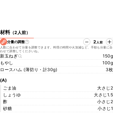
材料
（
2人前
）
2
分量の調整
人前
人数に合わせて分量を調整できます。料理の時間や火加減など、手順も分量に合
わせて調整してくださいね。
新玉ねぎ
150g
もやし
100g
ロースハム (薄切り・計30g)
3枚
(A)
ごま油
大さじ2
しょうゆ
大さじ1.5
酢
小さじ2
砂糖
小さじ1