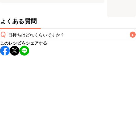
よくある質問
Q
日持ちはどれくらいですか？
+
このレシピをシェアする
保存期間は冷蔵で当日中が目安です。なるべくお早めにお召
し上がりください。

A
※日持ちは目安です。
こちら
の注意事項をご確認の上、正し