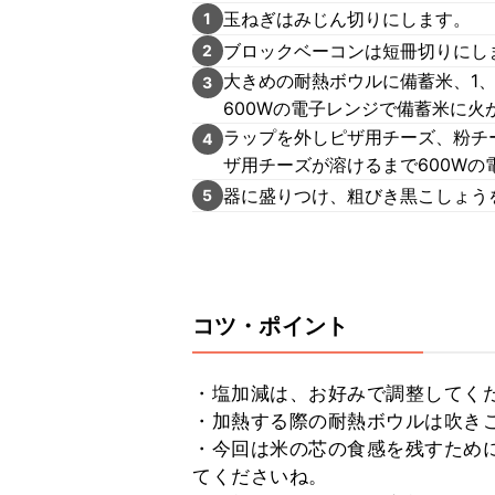
玉ねぎはみじん切りにします。
1
ブロックベーコンは短冊切りにし
2
大きめの耐熱ボウルに備蓄米、1、
3
600Wの電子レンジで備蓄米に火
ラップを外しピザ用チーズ、粉チ
4
ザ用チーズが溶けるまで600Wの
器に盛りつけ、粗びき黒こしょう
5
コツ・ポイント
・塩加減は、お好みで調整してくだ
・加熱する際の耐熱ボウルは吹きこ
・今回は米の芯の食感を残すために
てくださいね。
