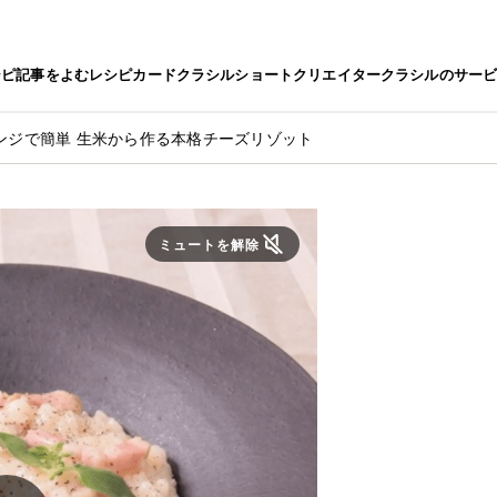
シピ
記事をよむ
レシピカード
クラシルショート
クリエイター
クラシルのサー
ンジで簡単 生米から作る本格チーズリゾット
ミュートを解除