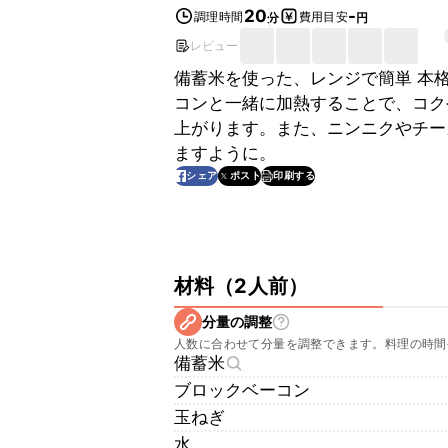
20
-
調理時間
費用目安
分
円
レビュー
備蓄米を使った、レンジで簡単 本
コンと一緒に加熱することで、コク
上がります。また、ニンニクやチー
ますように。
印刷する
シェア
ポスト
材料
（
2人前
）
分量の調整
人数に合わせて分量を調整できます。料理の時間
備蓄米
ブロックベーコン
玉ねぎ
水