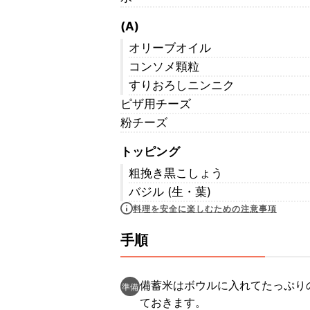
(A)
オリーブオイル
コンソメ顆粒
すりおろしニンニク
ピザ用チーズ
粉チーズ
トッピング
粗挽き黒こしょう
バジル (生・葉)
料理を安全に楽しむための注意事項
手順
備蓄米はボウルに入れてたっぷり
準備
ておきます。