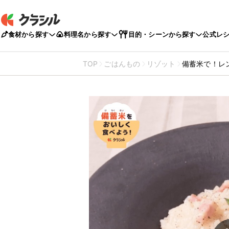
食材から探す
料理名から探す
目的・シーンから探す
公式レ
TOP
ごはんもの
リゾット
備蓄米で！レ