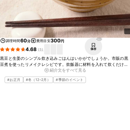
260
60
300
調理時間
費用目安
分
円
4.68
保存
(
5
)
黒豆と生姜のシンプル炊き込みごはんはいかがでしょうか。市販の黒
豆煮を使ったリメイクレシピです。炊飯器に材料を入れて炊くだけな
紹介文をすべて見る
ので簡単に作れますよ。ほんのり甘い黒豆ごはんは小さなお子様にも
食べやすい味付けです。ぜひ作ってみてくださいね。
#
お正月
#
冬（12–2月）
#
季節のイベント