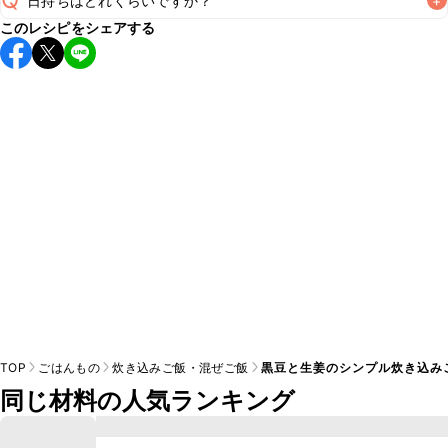
日持ちはどれくらいですか？
+
A
このレシピをシェアする
保存期間は冷蔵で当日中が目安です。なるべくお早めにお召
し上がりください。

A
※日持ちは目安です。
こちら
の注意事項をご確認の上、正し
TOP
ごはんもの
炊き込みご飯・混ぜご飯
黒豆と生姜のシンプル炊き込み
同じ材料の人気ランキング