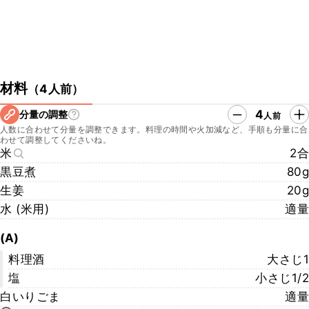
材料
（
4人前
）
4
分量の調整
人前
人数に合わせて分量を調整できます。料理の時間や火加減など、手順も分量に合
わせて調整してくださいね。
米
2合
黒豆煮
80g
生姜
20g
水 (米用)
適量
(A)
料理酒
大さじ1
塩
小さじ1/2
白いりごま
適量