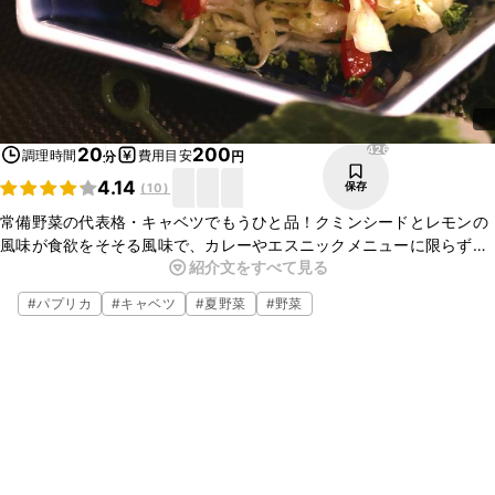
426
20
200
調理時間
費用目安
分
円
4.14
保存
(
10
)
常備野菜の代表格・キャベツでもうひと品！クミンシードとレモンの
風味が食欲をそそる風味で、カレーやエスニックメニューに限らず、
紹介文をすべて見る
幅広い料理にも合います。火を使わず手軽に作れるので、カレーなど
の煮込み料理を作りながらパパっと作れちゃいますよ。
#
パプリカ
#
キャベツ
#
夏野菜
#
野菜