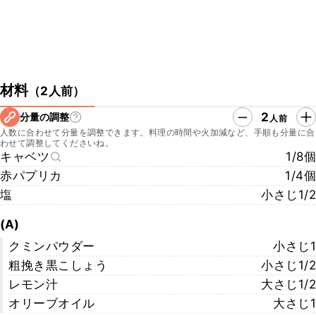
材料
（
2人前
）
2
分量の調整
人前
人数に合わせて分量を調整できます。料理の時間や火加減など、手順も分量に合
わせて調整してくださいね。
キャベツ
1/8個
赤パプリカ
1/4個
塩
小さじ1/2
(A)
クミンパウダー
小さじ1
粗挽き黒こしょう
小さじ1/2
レモン汁
大さじ1/2
オリーブオイル
大さじ1