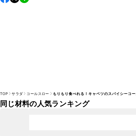
し上がりください。

A
※日持ちは目安です。
こちら
の注意事項をご確認の上、正し
TOP
サラダ
コールスロー
もりもり食べれる！キャベツのスパイシーコー
同じ材料の人気ランキング