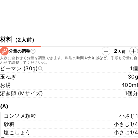
材料
（
2人前
）
2
分量の調整
人前
人数に合わせて分量を調整できます。料理の時間や火加減など、手順も分量に合
わせて調整してくださいね。
ピーマン (30g)
1個
玉ねぎ
30g
お湯
400ml
溶き卵 (Mサイズ)
1個分
(A)
コンソメ顆粒
小さじ1
砂糖
小さじ1/4
塩こしょう
小さじ1/4