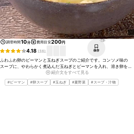
882
10
200
調理時間
費用目安
分
円
4.18
保存
(
56
)
ふわふわ卵のピーマンと玉ねぎスープのご紹介です。コンソメ味の
スープに、やわらかく煮込んだ玉ねぎとピーマンを入れ、溶き卵を流
紹介文をすべて見る
し入れて仕上げました。ふわふわに火が通った卵とほんのりと苦味の
あるピーマンがおいしいですよ。
#
ピーマン
#
卵スープ
#
玉ねぎ
#
夏野菜
#
スープ・汁物