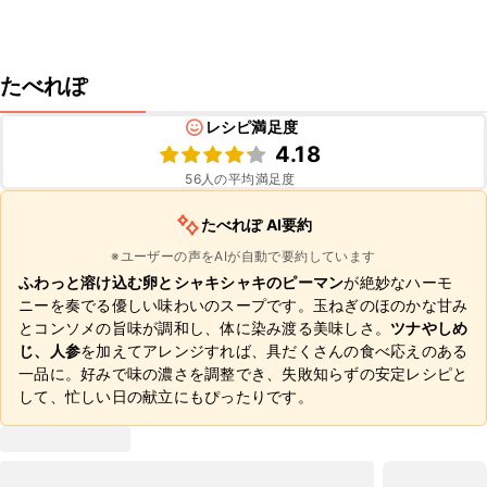
たべれぽ
レシピ満足度
4.18
56
人の平均満足度
たべれぽ AI要約
※ユーザーの声をAIが自動で要約しています
ふわっと溶け込む卵とシャキシャキのピーマン
が絶妙なハーモ
ニーを奏でる優しい味わいのスープです。玉ねぎのほのかな甘み
とコンソメの旨味が調和し、体に染み渡る美味しさ。
ツナやしめ
じ、人参
を加えてアレンジすれば、具だくさんの食べ応えのある
一品に。好みで味の濃さを調整でき、失敗知らずの安定レシピと
して、忙しい日の献立にもぴったりです。