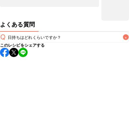
よくある質問
Q
日持ちはどれくらいですか？
+
このレシピをシェアする
保存期間は冷蔵で翌日中が目安です。なるべくお早めにお召
し上がりください。

A
※日持ちは目安です。
こちら
の注意事項をご確認の上、正し