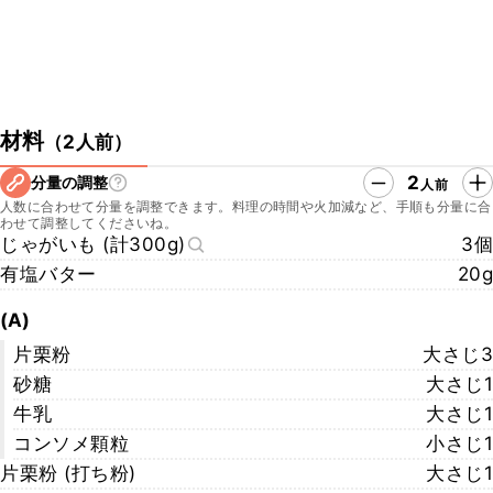
材料
（
2人前
）
2
分量の調整
人前
人数に合わせて分量を調整できます。料理の時間や火加減など、手順も分量に合
わせて調整してくださいね。
じゃがいも (計300g)
3個
有塩バター
20g
(A)
片栗粉
大さじ3
砂糖
大さじ1
牛乳
大さじ1
コンソメ顆粒
小さじ1
片栗粉 (打ち粉)
大さじ1