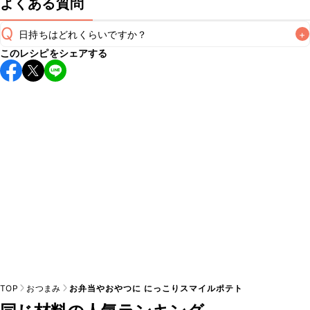
よくある質問
Q
日持ちはどれくらいですか？
+
このレシピをシェアする
保存期間は冷蔵で翌日中が目安です。なるべくお早めにお召
し上がりください。

A
※日持ちは目安です。
こちら
の注意事項をご確認の上、正し
TOP
おつまみ
お弁当やおやつに にっこりスマイルポテト