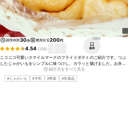
18.6K
30
200
調理時間
費用目安
分
円
4.54
保存
(
188
)
ニコニコ可愛いスマイルマークのフライドポテトのご紹介です。つぶ
したじゃがいもをシンプルに味つけし、カラッと揚げました。お弁当
紹介文をすべて見る
のおかずに入れると華やかになり、おすすめですよ。ぜひお試しくだ
さいね。
#
じゃがいも
#
牛乳
#
野菜
#
乳製品