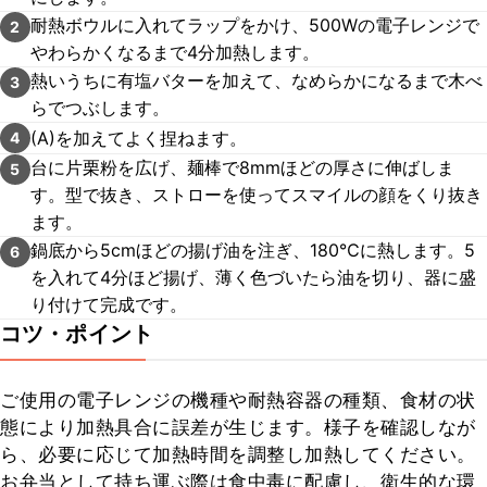
耐熱ボウルに入れてラップをかけ、500Wの電子レンジで
2
やわらかくなるまで4分加熱します。
熱いうちに有塩バターを加えて、なめらかになるまで木べ
3
らでつぶします。
(A)を加えてよく捏ねます。
4
台に片栗粉を広げ、麺棒で8mmほどの厚さに伸ばしま
5
す。型で抜き、ストローを使ってスマイルの顔をくり抜き
ます。
鍋底から5cmほどの揚げ油を注ぎ、180℃に熱します。5
6
を入れて4分ほど揚げ、薄く色づいたら油を切り、器に盛
り付けて完成です。
コツ・ポイント
ご使用の電子レンジの機種や耐熱容器の種類、食材の状
態により加熱具合に誤差が生じます。様子を確認しなが
ら、必要に応じて加熱時間を調整し加熱してください。

お弁当として持ち運ぶ際は食中毒に配慮し、衛生的な環