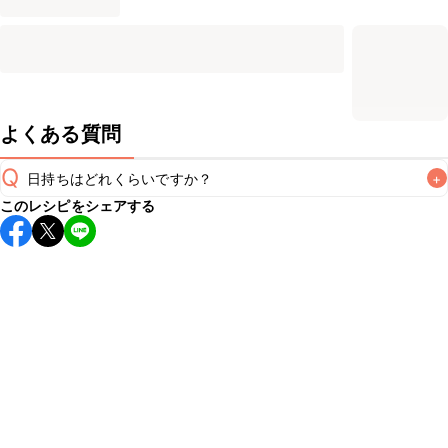
よくある質問
Q
日持ちはどれくらいですか？
+
このレシピをシェアする
保存期間は冷蔵で翌日中が目安です。なるべくお早めにお召
し上がりください。

A
※日持ちは目安です。
こちら
の注意事項をご確認の上、正し