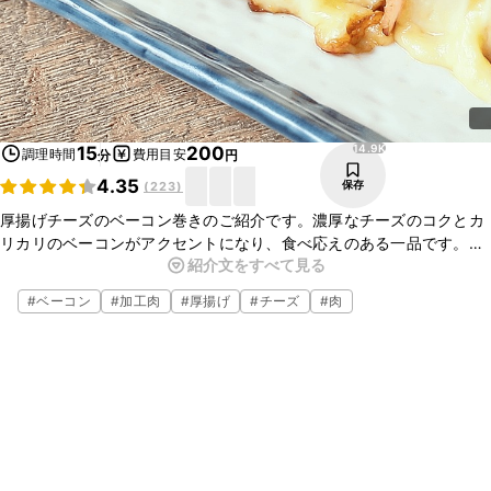
14.9K
15
200
調理時間
費用目安
分
円
4.35
保存
(
223
)
厚揚げチーズのベーコン巻きのご紹介です。濃厚なチーズのコクとカ
リカリのベーコンがアクセントになり、食べ応えのある一品です。つ
紹介文をすべて見る
いつい箸が止まらなくなること間違いなしですよ。ぜひお試しくださ
いね。
#
ベーコン
#
加工肉
#
厚揚げ
#
チーズ
#
肉