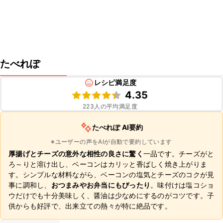
たべれぽ
レシピ満足度
4.35
223
人の平均満足度
たべれぽ AI要約
※ユーザーの声をAIが自動で要約しています
厚揚げとチーズの意外な相性の良さに驚く
一品です。チーズがと
ろ～りと溶け出し、ベーコンはカリッと香ばしく焼き上がりま
す。シンプルな材料ながら、ベーコンの塩気とチーズのコクが見
事に調和し、
おつまみやお弁当にもぴったり
。味付けは塩コショ
ウだけでも十分美味しく、醤油は少なめにするのがコツです。子
供からも好評で、出来立ての熱々が特に絶品です。