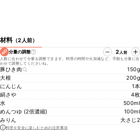
材料
（
2人前
）
2
分量の調整
人前
人数に合わせて分量を調整できます。料理の時間や火加減など、手順も分量に合
わせて調整してくださいね。
豚ひき肉
150g
大根
200g
にんじん
1本
絹さや
4枚
水
500ml
めんつゆ (2倍濃縮)
100ml
みりん
大さじ2
料理を安全に楽しむための注意事項