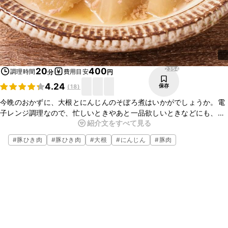
2354
20
400
調理時間
費用目安
分
円
4.24
保存
(
18
)
今晩のおかずに、大根とにんじんのそぼろ煮はいかがでしょうか。電
子レンジ調理なので、忙しいときやあと一品欲しいときなどにも、と
紹介文をすべて見る
ても手軽に作れて便利ですよ。お酒のおつまみにも合うので、ぜひお
試しくださいね。
#
豚ひき肉
#
豚ひき肉
#
大根
#
にんじん
#
豚肉