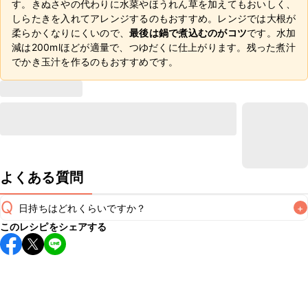
す。きぬさやの代わりに水菜やほうれん草を加えてもおいしく、
しらたきを入れてアレンジするのもおすすめ。レンジでは大根が
柔らかくなりにくいので、
最後は鍋で煮込むのがコツ
です。水加
減は200mlほどが適量で、つゆだくに仕上がります。残った煮汁
でかき玉汁を作るのもおすすめです。
よくある質問
Q
日持ちはどれくらいですか？
+
このレシピをシェアする
保存期間は冷蔵で翌日中が目安です。なるべくお早めにお召
し上がりください。

A
※日持ちは目安です。
こちら
の注意事項をご確認の上、正し