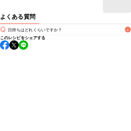
よくある質問
Q
日持ちはどれくらいですか？
+
このレシピをシェアする
保存期間は冷蔵で翌日中が目安です。なるべくお早めにお召
し上がりください。

A
※日持ちは目安です。
こちら
の注意事項をご確認の上、正し