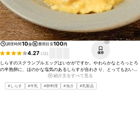
313
10
100
調理時間
費用目安
分
円
4.27
保存
(
12
)
しらすのスクランブルエッグはいかがですか。やわらかなとろっとろ
の半熟卵に、ほのかな塩気のあるしらすが合わさり、とってもおいし
紹介文をすべて見る
いスクランブルエッグですよ。簡単に作ることができるので、ぜひ
作ってみてください。
#
しらす
#
牛乳
#
卵料理
#
魚介
#
乳製品