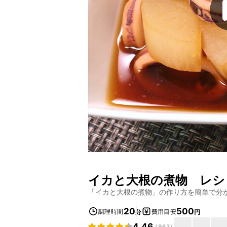
イカと大根の煮物
レシ
「
イカと大根の煮物
」の作り方を簡単で分
20
500
調理時間
費用目安
分
円
4.46
(
963
)