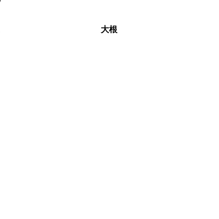
なるべくお早めにお召し上がりください。

菜
大根
カ