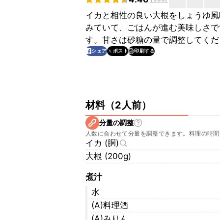
イカと相性の良い大根をしょうゆ風
みていて、ごはんが進む美味しさで
す。甘さは砂糖の量で調整してくだ
印刷する
シェア
ポスト
材料
（
2人前
）
分量の調整
人数に合わせて分量を調整できます。料理の時間
イカ (胴)
大根 (200g)
煮汁
水
(A)料理酒
(A)みりん