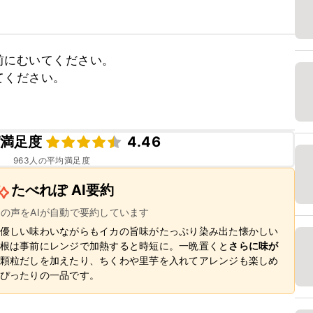
にむいてください。

ください。

満足度
4.46
963
人の平均満足度
たべれぽ AI要約
ーの声をAIが自動で要約しています
優しい味わいながらもイカの旨味がたっぷり染み出た懐かしい
根は事前にレンジで加熱すると時短に。一晩置くと
さらに味が
顆粒だしを加えたり、ちくわや里芋を入れてアレンジも楽しめ
ぴったりの一品です。