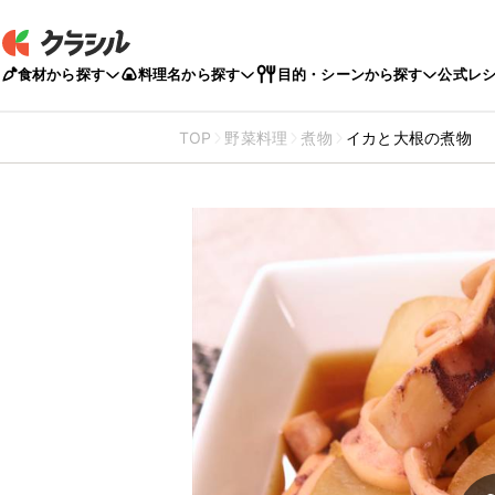
食材から探す
料理名から探す
目的・シーンから探す
公式レ
TOP
野菜料理
煮物
イカと大根の煮物