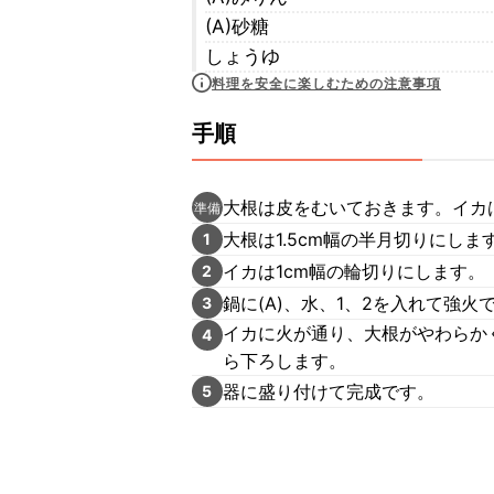
(A)砂糖
しょうゆ
料理を安全に楽しむための注意事項
手順
大根は皮をむいておきます。イカ
準備
大根は1.5cm幅の半月切りにしま
1
イカは1cm幅の輪切りにします。
2
鍋に(A)、水、1、2を入れて強
3
イカに火が通り、大根がやわらか
4
ら下ろします。
器に盛り付けて完成です。
5