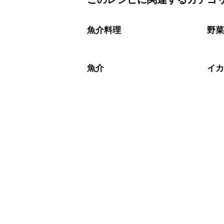
保存期間は冷蔵で翌日中が目安です。
A
※日持ちは目安です。
こちら
魚介料理
野
魚介
イ