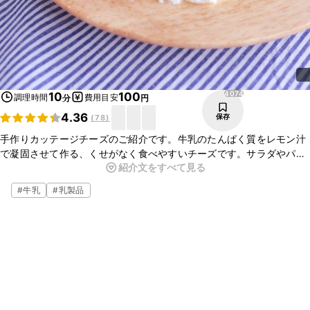
4074
10
100
調理時間
費用目安
分
円
4.36
保存
(
78
)
手作りカッテージチーズのご紹介です。牛乳のたんぱく質をレモン汁
で凝固させて作る、くせがなく食べやすいチーズです。サラダやパス
紹介文をすべて見る
タにトッピングするのはもちろん、ジャムやフルーツソースをかけれ
ばデザート感覚で食べられますよ。ぜひお試しくださいね。
#
牛乳
#
乳製品