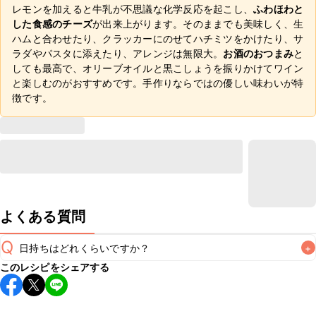
レモンを加えると牛乳が不思議な化学反応を起こし、
ふわほわと
した食感のチーズ
が出来上がります。そのままでも美味しく、生
ハムと合わせたり、クラッカーにのせてハチミツをかけたり、サ
ラダやパスタに添えたり、アレンジは無限大。
お酒のおつまみ
と
しても最高で、オリーブオイルと黒こしょうを振りかけてワイン
と楽しむのがおすすめです。手作りならではの優しい味わいが特
徴です。
よくある質問
Q
日持ちはどれくらいですか？
+
このレシピをシェアする
保存期間は冷蔵で当日中が目安です。なるべくお早めにお召
し上がりください。

A