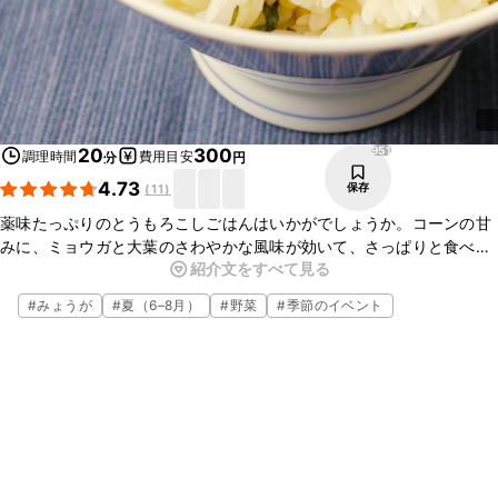
951
20
300
調理時間
費用目安
分
円
4.73
保存
(
11
)
薬味たっぷりのとうもろこしごはんはいかがでしょうか。コーンの甘
みに、ミョウガと大葉のさわやかな風味が効いて、さっぱりと食べら
紹介文をすべて見る
れます。コーンを炒めて薬味と一緒に混ぜ込むだけなので、さっと簡
単に作れますよ。ぜひお試しくださいね。
#
みょうが
#
夏（6–8月）
#
野菜
#
季節のイベント