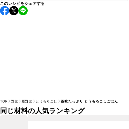
このレシピをシェアする
保存期間は冷蔵で当日中が目安です。なるべくお早めにお召
し上がりください。

A
※日持ちは目安です。
こちら
の注意事項をご確認の上、正し
TOP
野菜
夏野菜
とうもろこし
薬味たっぷり とうもろこしごはん
同じ材料の人気ランキング