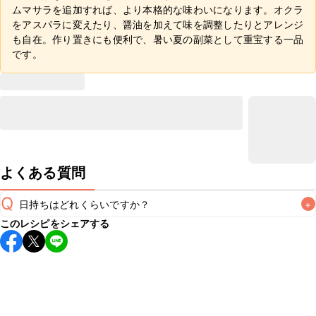
ムマサラを追加すれば、より本格的な味わいになります。オクラ
をアスパラに変えたり、醤油を加えて味を調整したりとアレンジ
も自在。作り置きにも便利で、暑い夏の副菜として重宝する一品
です。
よくある質問
Q
日持ちはどれくらいですか？
+
このレシピをシェアする
保存期間は冷蔵で翌日中が目安です。なるべくお早めにお召
し上がりください。

A
※日持ちは目安です。
こちら
の注意事項をご確認の上、正し