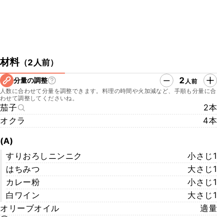
材料
（
2人前
）
2
分量の調整
人前
人数に合わせて分量を調整できます。料理の時間や火加減など、手順も分量に合
わせて調整してくださいね。
茄子
2本
オクラ
4本
(A)
すりおろしニンニク
小さじ1
はちみつ
大さじ1
カレー粉
小さじ1
白ワイン
大さじ1
オリーブオイル
適量