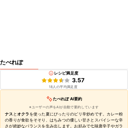
たべれぽ
レシピ満足度
3.57
18
人の平均満足度
たべれぽ AI要約
※ユーザーの声をAIが自動で要約しています
ナス
と
オクラ
を使った夏にぴったりのピリ辛炒めです。カレー粉
の香りが食欲をそそり、はちみつの優しい甘さとスパイシーな辛
さが絶妙なバランスを生み出します。お好みで七味唐辛子やガラ