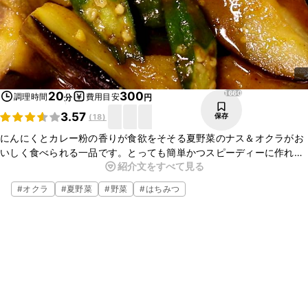
1660
20
300
調理時間
費用目安
分
円
3.57
保存
(
18
)
にんにくとカレー粉の香りが食欲をそそる夏野菜のナス＆オクラがお
いしく食べられる一品です。とっても簡単かつスピーディーに作れる
紹介文をすべて見る
ので、時間がない日の夕食の一品にオススメですよ。ごはんと相性抜
群なので、ぜひお試しくださいね。
#
オクラ
#
夏野菜
#
野菜
#
はちみつ