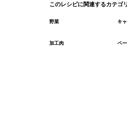
このレシピに関連するカテゴ
保存期間は冷蔵で翌日中が目安です。
A
※日持ちは目安です。
こちら
野菜
キ
加工肉
ベ