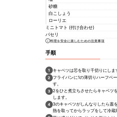
砂糖
白こしょう
ローリエ
ミニトマト (付け合わせ)
パセリ
料理を安全に楽しむための注意事項
手順
キャベツは芯を取り千切りにしま
1
フライパンに1の薄切りハーフベー
2
す。
2をひと煮立ちさせたらキャベツ
3
します。
3のキャベツがしんなりしたら蓋
4
熱を取ってからラップをして冷蔵