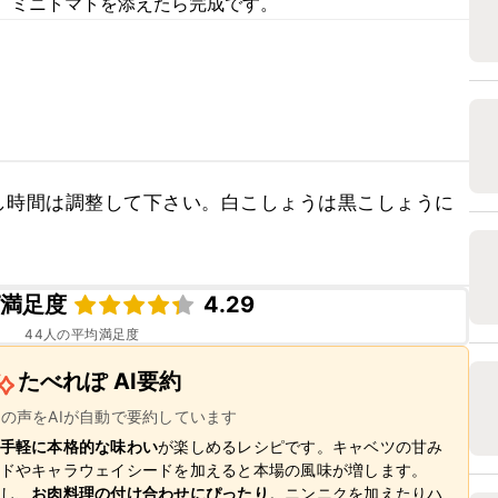
、ミニトマトを添えたら完成です。
し時間は調整して下さい。白こしょうは黒こしょうに
。
ピ満足度
4.29
44
人の平均満足度
たべれぽ AI要約
ーの声をAIが自動で要約しています
手軽に本格的な味わい
が楽しめるレシピです。キャベツの甘み
ドやキャラウェイシードを加えると本場の風味が増します。
し、
お肉料理の付け合わせにぴったり
。ニンニクを加えたりハ