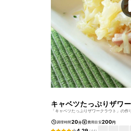
キャベツたっぷりザワ
「
キャベツたっぷりザワークラウト
」の作
20
200
調理時間
費用目安
分
円
4.29
(
44
)