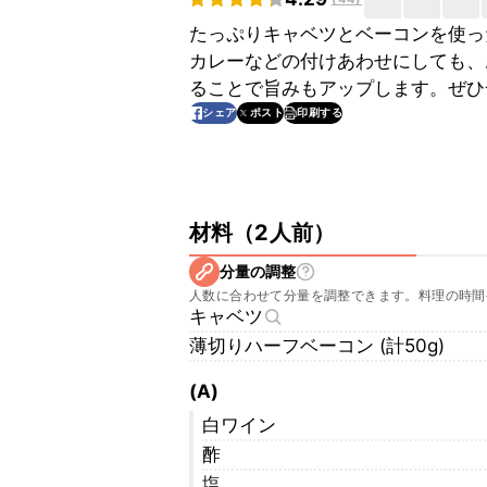
たっぷりキャベツとベーコンを使っ
カレーなどの付けあわせにしても、
ることで旨みもアップします。ぜひ
印刷する
シェア
ポスト
材料
（
2人前
）
分量の調整
人数に合わせて分量を調整できます。料理の時間
キャベツ
薄切りハーフベーコン (計50g)
(A)
白ワイン
酢
塩