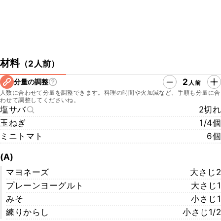
材料
（
2人前
）
2
分量の調整
人前
人数に合わせて分量を調整できます。料理の時間や火加減など、手順も分量に合
わせて調整してくださいね。
塩サバ
2切れ
玉ねぎ
1/4個
ミニトマト
6個
(A)
マヨネーズ
大さじ2
プレーンヨーグルト
大さじ1
みそ
小さじ1
練りからし
小さじ1/2