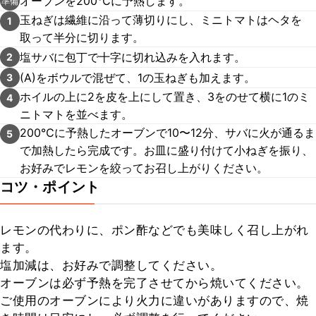
オーブンを200℃に予熱します。
準備
玉ねぎは繊維に沿って薄切りにし、ミニトマトはヘタを
1
取って半分に切ります。
塩サバに包丁で十字に切れ込みを入れます。
2
(A)をボウルで混ぜて、1の玉ねぎも加えます。
3
ホイルの上に2を皮を上にして置き、3をのせて横に1のミ
4
ニトマトを並べます。
200℃に予熱したオーブンで10〜12分、サバに火が通るま
5
で加熱したら完成です。お皿に盛り付けて小ねぎを振り、
お好みでレモンを絞ってお召し上がりください。
コツ・ポイント
レモンの代わりに、ポン酢などでも美味しく召し上がれ
ます。

塩加減は、お好みで調整してください。

オーブンは必ず予熱を完了させてから焼いてください。

ご使用のオーブンにより火力に違いがありますので、焼