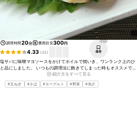
2570
20
300
調理時間
費用目安
分
円
4.33
保存
(
42
)
塩サバに味噌マヨソースをかけてホイルで焼いき、ワンランク上のひ
と品にしました。 いつもの調理法に飽きてしまった時もオススメで
紹介文をすべて見る
す。 練りからしでピリッとアクセントがたまらないですし、 塩サバ
との相性も抜群です。 ぜひ作ってみてくださいね。
#
玉ねぎ
#
さば
#
ヨーグルト
#
野菜
#
魚介