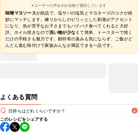
※ユーザーの声をAIが自動で要約しています
味噌マヨソース
が絶品で、塩サバの塩気とマヨネーズのコクが絶
妙にマッチします。練りからしのピリッとした刺激がアクセント
になり、魚が苦手なお子さまでもパクパク食べてくれると大好
評。ホイル焼きなので
洗い物が少なく
て簡単、トースターで焼く
だけの手軽さも魅力です。鯖特有の臭みも気にならず、ご飯がど
んどん進む味付けで家族みんなが満足できる一品です。
よくある質問
Q
日持ちはどれくらいですか？
+
このレシピをシェアする
保存期間は冷蔵で翌日中が目安です。なるべくお早めにお召
し上がりください。

A