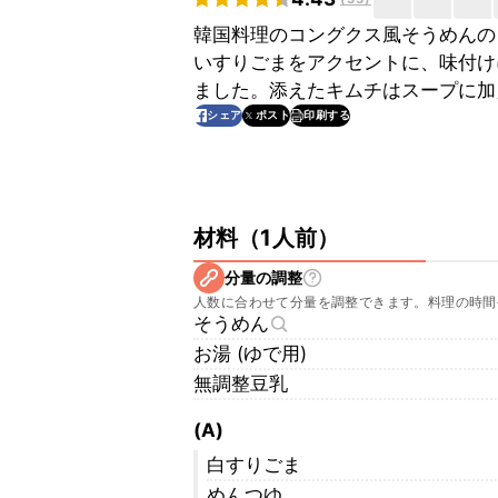
韓国料理のコングクス風そうめんの
いすりごまをアクセントに、味付け
ました。添えたキムチはスープに加
印刷する
シェア
ポスト
材料
（
1人前
）
分量の調整
人数に合わせて分量を調整できます。料理の時間
そうめん
お湯 (ゆで用)
無調整豆乳
(A)
白すりごま
めんつゆ