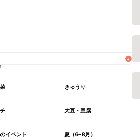
+
リ
がりいただくことをおすすめします。

野菜
きゅうり
ムチ
大豆・豆腐
節のイベント
夏（6–8月）