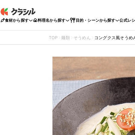
食材から探す
料理名から探す
目的・シーンから探す
公式レ
TOP
麺類
そうめん
コングクス風そうめ