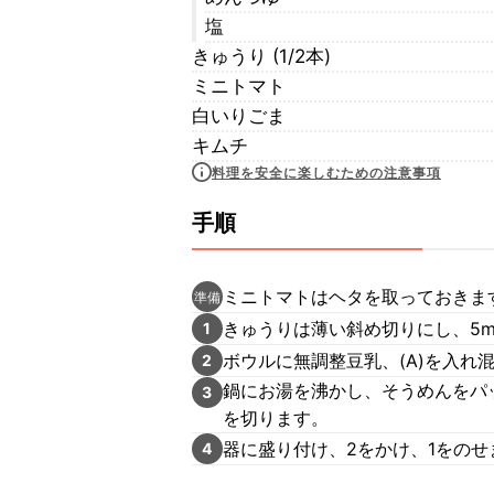
塩
きゅうり (1/2本)
ミニトマト
白いりごま
キムチ
料理を安全に楽しむための注意事項
手順
ミニトマトはヘタを取っておきま
準備
きゅうりは薄い斜め切りにし、5
1
ボウルに無調整豆乳、(A)を入れ
2
鍋にお湯を沸かし、そうめんをパ
3
を切ります。
器に盛り付け、2をかけ、1をの
4