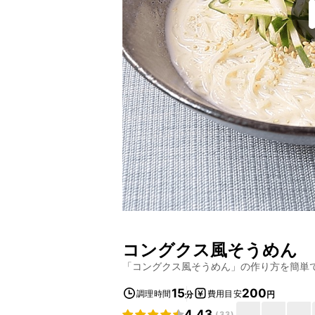
コングクス風そうめん
「
コングクス風そうめん
」の作り方を簡単
15
200
調理時間
費用目安
分
円
4.43
(
33
)