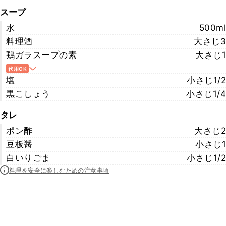
スープ
水
500ml
料理酒
大さじ3
鶏ガラスープの素
大さじ1
代用OK
塩
小さじ1/2
黒こしょう
小さじ1/4
タレ
ポン酢
大さじ2
豆板醤
小さじ1
白いりごま
小さじ1/2
料理を安全に楽しむための注意事項