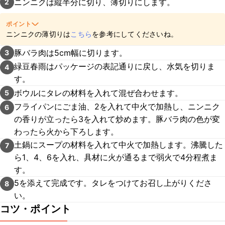
ニンニクは縦半分に切り、薄切りにします。
2
ポイント
ニンニクの薄切りは
こちら
を参考にしてくださいね。
豚バラ肉は5cm幅に切ります。
3
緑豆春雨はパッケージの表記通りに戻し、水気を切りま
4
す。
ボウルにタレの材料を入れて混ぜ合わせます。
5
フライパンにごま油、2を入れて中火で加熱し、ニンニク
6
の香りが立ったら3を入れて炒めます。豚バラ肉の色が変
わったら火から下ろします。
土鍋にスープの材料を入れて中火で加熱します。沸騰した
7
ら1、4、6を入れ、具材に火が通るまで弱火で4分程煮ま
す。
5を添えて完成です。タレをつけてお召し上がりくださ
8
い。
コツ・ポイント