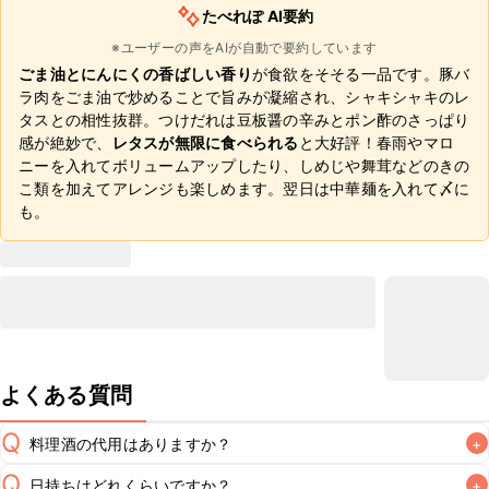
たべれぽ AI要約
※ユーザーの声をAIが自動で要約しています
ごま油とにんにくの香ばしい香り
が食欲をそそる一品です。豚バ
ラ肉をごま油で炒めることで旨みが凝縮され、シャキシャキのレ
タスとの相性抜群。つけだれは豆板醤の辛みとポン酢のさっぱり
感が絶妙で、
レタスが無限に食べられる
と大好評！春雨やマロ
ニーを入れてボリュームアップしたり、しめじや舞茸などのきの
こ類を加えてアレンジも楽しめます。翌日は中華麺を入れて〆に
も。
よくある質問
Q
料理酒の代用はありますか？
+
Q
日持ちはどれくらいですか？
+