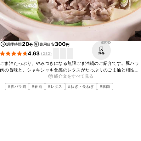
14.0K
20
300
調理時間
費用目安
分
円
4.63
保存
(
282
)
ごま油たっぷり、やみつきになる無限ごま油鍋のご紹介です。豚バラ
肉の旨味と、シャキシャキ食感のレタスがたっぷりのごま油と相性が
紹介文をすべて見る
よく、ピリ辛のタレをつけて食べれば止まらないおいしさですよ。シ
ンプルな食材で手軽にできるので、ぜひ試してみてくださいね。
#
豚バラ肉
#
春雨
#
レタス
#
ねぎ・長ねぎ
#
豚肉