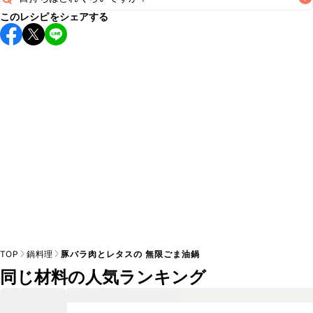
A
このレシピをシェアする
保存期間は冷蔵で当日中が目安です。なるべくお早めにお召
し上がりください。

A
※日持ちは目安です。
こちら
の注意事項をご確認の上、正し
TOP
鍋料理
豚バラ肉とレタスの 無限ごま油鍋
同じ材料の人気ランキング