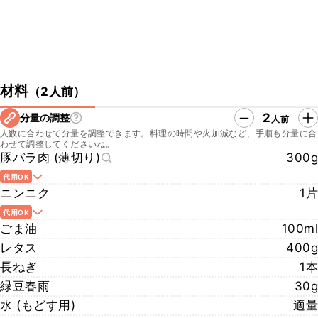
材料
（
2人前
）
2
分量の調整
人前
人数に合わせて分量を調整できます。料理の時間や火加減など、手順も分量に合
わせて調整してくださいね。
豚バラ肉 (薄切り)
300g
代用OK
ニンニク
1片
代用OK
ごま油
100ml
レタス
400g
長ねぎ
1本
緑豆春雨
30g
水 (もどす用)
適量