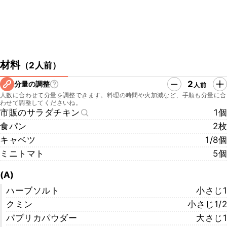
材料
（
2人前
）
2
分量の調整
人前
人数に合わせて分量を調整できます。料理の時間や火加減など、手順も分量に合
わせて調整してくださいね。
市販のサラダチキン
1個
食パン
2枚
キャベツ
1/8個
ミニトマト
5個
(A)
ハーブソルト
小さじ1
クミン
小さじ1/2
パプリカパウダー
大さじ1