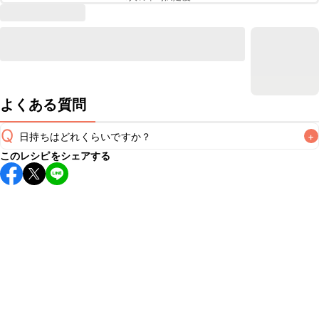
よくある質問
Q
日持ちはどれくらいですか？
+
このレシピをシェアする
保存期間は冷蔵で当日中が目安です。なるべくお早めにお召
し上がりください。

A
※日持ちは目安です。
こちら
の注意事項をご確認の上、正し