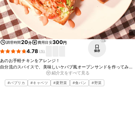
897
20
300
調理時間
費用目安
分
円
4.78
保存
(
5
)
あのお手軽チキンをアレンジ！
自分流のスパイスで、美味しいケバブ風オープンサンドを作ってみて
紹介文をすべて見る
はいかがでしょうか？
パンに挟んでも、そのままサラダにしても、美味しくお召し上がり頂
#
パプリカ
#
キャベツ
#
夏野菜
#
食パン
#
野菜
けます！
朝ごはんにも、ホームパーティにも。ぜひ作ってみて下さい！