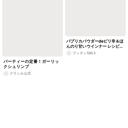
パプリカパウダーdeピリ辛＆ほ
んのり甘いウインナー レシピ・
作り方
プッチン5903
パーティーの定番！ガーリッ
クシュリンプ
クラシル公式