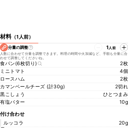
材料
（
1人前
）
1
分量の調整
人前
人数に合わせて分量を調整できます。料理の時間や火加減など、手順も分量に合
わせて調整してくださいね。
食パン(6枚切り)
2枚
ミニトマト
4個
ロースハム
2枚
カマンベールチーズ (計30g)
2切れ
黒こしょう
ひとつまみ
有塩バター
10g
付け合わせ
ルッコラ
20g