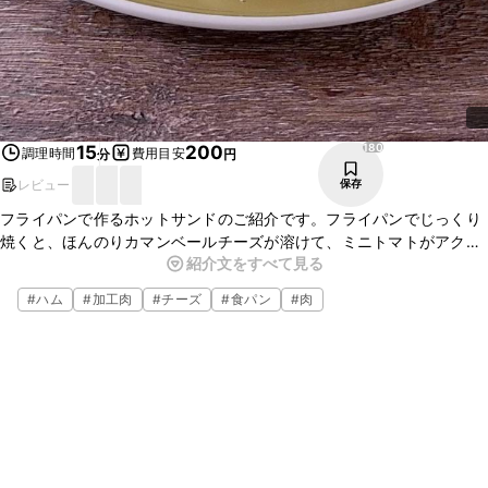
180
15
200
調理時間
費用目安
分
円
レビュー
保存
フライパンで作るホットサンドのご紹介です。フライパンでじっくり
焼くと、ほんのりカマンベールチーズが溶けて、ミニトマトがアクセ
紹介文をすべて見る
ントになっておいしいですよ。朝ごはんやブランチにぴったりです。
簡単なのでぜひ作ってみてくださいね。
#
ハム
#
加工肉
#
チーズ
#
食パン
#
肉