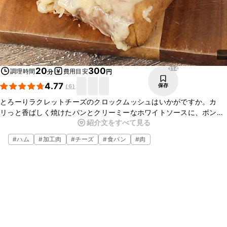
314
20
300
調理時間
費用目安
分
円
4.77
保存
(
6
)
とろーりラクレットチーズのクロックムッシュはいかがですか。カ
リっと香ばしく焼けたパンとクリーミーなホワイトソースに、ボンレ
紹介文をすべて見る
スハムとラクレットチーズの塩気が合わさり、とってもおいしいです
よ。ぜひお試しください。
#
ハム
#
加工肉
#
チーズ
#
食パン
#
肉