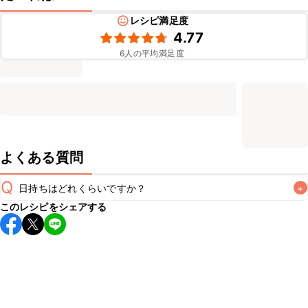
レシピ満足度
4.77
6
人の平均満足度
よくある質問
Q
日持ちはどれくらいですか？
+
このレシピをシェアする
保存期間は冷蔵で当日中が目安です。なるべくお早めにお召
し上がりください。

A
※日持ちは目安です。
こちら
の注意事項をご確認の上、正し