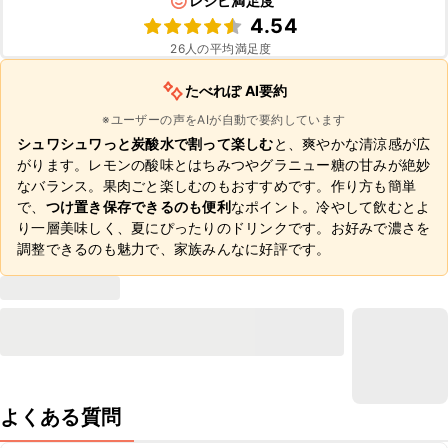
レシピ満足度
4.54
26
人の平均満足度
たべれぽ AI要約
※ユーザーの声をAIが自動で要約しています
シュワシュワっと炭酸水で割って楽しむ
と、爽やかな清涼感が広
がります。レモンの酸味とはちみつやグラニュー糖の甘みが絶妙
なバランス。果肉ごと楽しむのもおすすめです。作り方も簡単
で、
つけ置き保存できるのも便利
なポイント。冷やして飲むとよ
り一層美味しく、夏にぴったりのドリンクです。お好みで濃さを
調整できるのも魅力で、家族みんなに好評です。
よくある質問