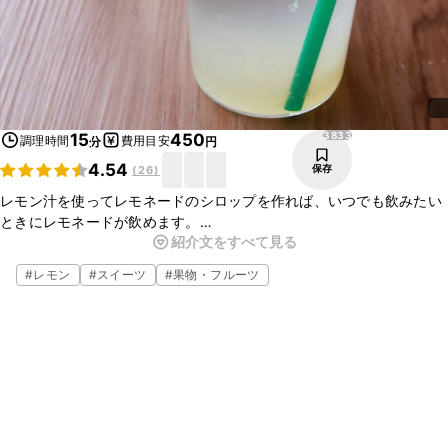
3833
15
450
調理時間
費用目安
分
円
4.54
保存
(
26
)
レモン汁を使ってレモネードのシロップを作れば、いつでも飲みたい
ときにレモネードが飲めます。
紹介文をすべて見る
炭酸で割ってレモンスカッシュでも美味しいですよ。
レモンの酸っぱさと甘味がちょうどいいです。
#
レモン
#
スイーツ
#
果物・フルーツ
簡単に作れますので、せひお試しくださいね。