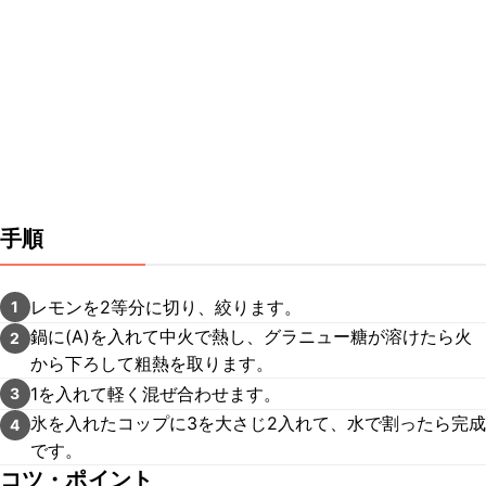
手順
レモンを2等分に切り、絞ります。
1
鍋に(A)を入れて中火で熱し、グラニュー糖が溶けたら火
2
から下ろして粗熱を取ります。
1を入れて軽く混ぜ合わせます。
3
氷を入れたコップに3を大さじ2入れて、水で割ったら完成
4
です。
コツ・ポイント