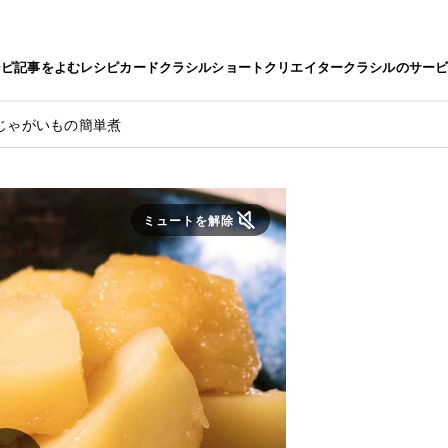
シピ
記事をよむ
レシピカード
クラシルショート
クリエイター
クラシルのサー
じゃがいもの簡単煮
ミュートを解除