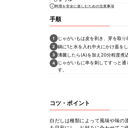
料理を安全に楽しむための注意事項
手順
じゃがいもは皮を剥き、芽を取り
1
鍋に1と水を入れ中火にかけ蓋を
2
沸騰したら(A)を加え20分程度煮
3
じゃがいもに串を刺してすっと通
4
す。
コツ・ポイント
白だしは種類によって風味や味の
を目安にし、お好みに合わせてご