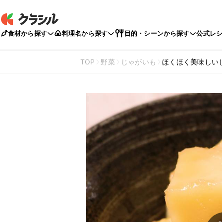
食材から探す
料理名から探す
目的・シーンから探す
公式レ
TOP
野菜
じゃがいも
ほくほく美味しい