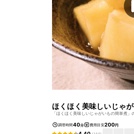
ほくほく美味しいじゃが
「
ほくほく美味しいじゃがいもの簡単煮
」
40
200
調理時間
費用目安
分
円
4.40
(
144
)