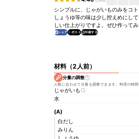
シンプルに、じゃがいものみをコト
しょうゆ等の味は少し控えめにして
しい仕上がりですよ。ぜひ作ってみ
印刷する
シェア
ポスト
材料
（
2人前
）
分量の調整
人数に合わせて分量を調整できます。料理の時間
じゃがいも
水
(A)
白だし
みりん
しょうゆ