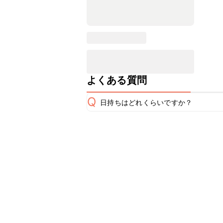
よくある質問
Q
日持ちはどれくらいですか？
保存期間は冷蔵で翌日中が目安です。
A
※日持ちは目安です。
こちら