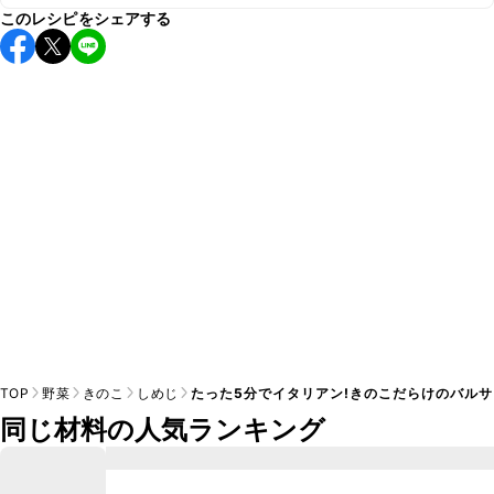
このレシピをシェアする
保存期間は冷蔵で翌日中が目安です。なるべくお早めにお召
し上がりください。

A
※日持ちは目安です。
こちら
の注意事項をご確認の上、正し
TOP
野菜
きのこ
しめじ
たった5分でイタリアン!きのこだらけのバル
同じ材料の人気ランキング