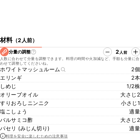
材料
（
2人前
）
2
分量の調整
人前
人数に合わせて分量を調整できます。料理の時間や火加減など、手順も分量に合
わせて調整してくださいね。
ホワイトマッシュルーム
2個
エリンギ
2本
しめじ
1/2株
オリーブオイル
大さじ2
すりおろしニンニク
小さじ1
塩こしょう
適量
バルサミコ酢
大さじ2
パセリ (みじん切り)
適量
料理を安全に楽しむための注意事項