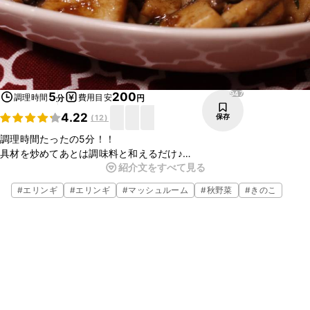
947
5
200
調理時間
費用目安
分
円
4.22
保存
(
12
)
調理時間たったの5分！！
具材を炒めてあとは調味料と和えるだけ♪
紹介文をすべて見る
簡単なのに本格的！お洒落でとても美味しい副菜の出来上がり♪
お酒のアテには勿論、パンと一緒に食べても美味しく召し上がれます
#
エリンギ
#
エリンギ
#
マッシュルーム
#
秋野菜
#
きのこ
♪
是非お試し下さいね！