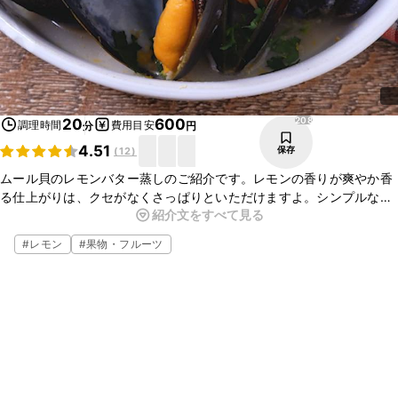
208
20
600
調理時間
費用目安
分
円
4.51
保存
(
12
)
ムール貝のレモンバター蒸しのご紹介です。レモンの香りが爽やか香
る仕上がりは、クセがなくさっぱりといただけますよ。シンプルな味
紹介文をすべて見る
付けでムール貝の旨味をたっぷり楽しめる一品です。簡単なので、ぜ
ひ作ってみてくださいね。
#
レモン
#
果物・フルーツ