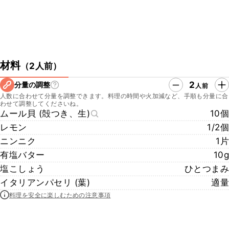
材料
（
2人前
）
2
分量の調整
人前
人数に合わせて分量を調整できます。料理の時間や火加減など、手順も分量に合
わせて調整してくださいね。
ムール貝 (殻つき、生)
10個
レモン
1/2個
ニンニク
1片
有塩バター
10g
塩こしょう
ひとつまみ
イタリアンパセリ (葉)
適量
料理を安全に楽しむための注意事項