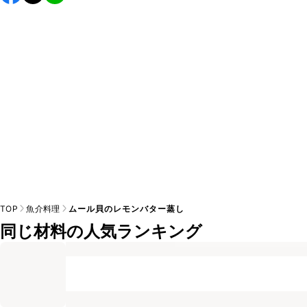
し上がりください。

A
※日持ちは目安です。
こちら
の注意事項をご確認の上、正し
TOP
魚介料理
ムール貝のレモンバター蒸し
同じ材料の人気ランキング