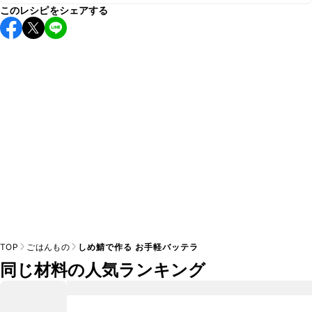
このレシピをシェアする
保存期間は冷蔵で当日中が目安です。なるべくお早めにお召
し上がりください。

A
※日持ちは目安です。
こちら
の注意事項をご確認の上、正し
TOP
ごはんもの
しめ鯖で作る お手軽バッテラ
同じ材料の人気ランキング