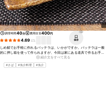
275
40
400
調理時間
費用目安
分
円
4.69
保存
(
7
)
しめ鯖でお手軽に作れるバッテラは、いかがですか。バッテラは一般
的に押し箱を使って作られますが、今回は家にある道具で作るお手軽
紹介文をすべて見る
レシピのご紹介です。酢が効いた脂ののったしめ鯖と酢飯がよく合
い、とってもおいしいですよ。ぜひお試しください。
#
さば
#
魚介料理
#
魚介