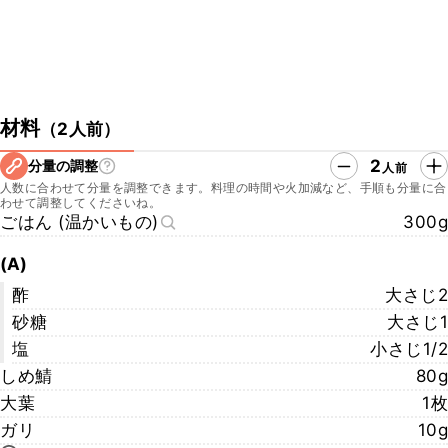
材料
（
2人前
）
2
分量の調整
人前
人数に合わせて分量を調整できます。料理の時間や火加減など、手順も分量に合
わせて調整してくださいね。
ごはん (温かいもの)
300g
(A)
酢
大さじ2
砂糖
大さじ1
塩
小さじ1/2
しめ鯖
80g
大葉
1枚
ガリ
10g