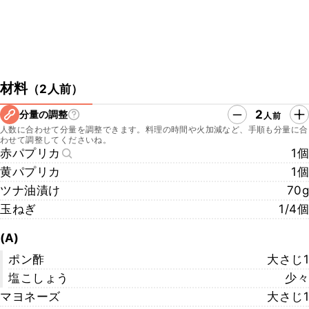
材料
（
2人前
）
2
分量の調整
人前
人数に合わせて分量を調整できます。料理の時間や火加減など、手順も分量に合
わせて調整してくださいね。
赤パプリカ
1個
黄パプリカ
1個
ツナ油漬け
70g
玉ねぎ
1/4個
(A)
ポン酢
大さじ1
塩こしょう
少々
マヨネーズ
大さじ1