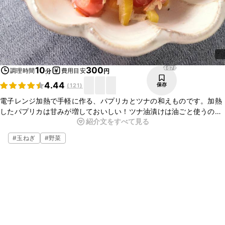
4678
10
300
調理時間
費用目安
分
円
4.44
保存
(
121
)
電子レンジ加熱で手軽に作る、パプリカとツナの和えものです。加熱
したパプリカは甘みが増しておいしい！ツナ油漬けは油ごと使うの
紹介文をすべて見る
で、コクが出ますよ。彩りがいいので、副菜にもおすすめです。黒こ
しょうを多めに散らせば、お酒のおつまみにもぴったりです。
#
玉ねぎ
#
野菜