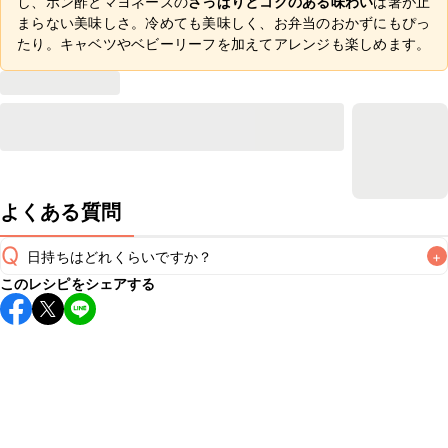
し、ポン酢とマヨネーズの
さっぱりとコクのある味わい
は箸が止
まらない美味しさ。冷めても美味しく、お弁当のおかずにもぴっ
たり。キャベツやベビーリーフを加えてアレンジも楽しめます。
よくある質問
Q
日持ちはどれくらいですか？
+
このレシピをシェアする
保存期間は冷蔵で翌日中が目安です。なるべくお早めにお召
し上がりください。

A
※日持ちは目安です。
こちら
の注意事項をご確認の上、正し