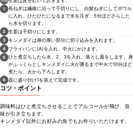
生姜は皮をむいておきます。
準備
長ねぎは繊維に沿って千切りにし、白髪ねぎにしてボウル
1
に入れ、ひたひたになるまで水を注ぎ、5分ほどさらした
ら水を切ります。
生姜は千切りにします。
2
キンメダイは身の厚い部分に切り込みを入れます。
3
フライパンに(A)を入れ、中火にかけます。
4
ひと煮立ちしたら水、2、3を入れ、落とし蓋をします。身
5
がふっくらとしキンメダイに火が通るまで中火で10分ほど
煮たら、火から下ろします。
器に盛り付け1を添えて完成です。
6
コツ・ポイント
調味料はひと煮立ちさせることでアルコールが飛び、旨
味が引き立ちます。

キンメダイ以外にお好みの魚でもお作りいただけます。