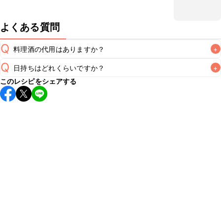
よくある質問
Q
料理酒の代用はありますか？
+
Q
日持ちはどれくらいですか？
+
A
このレシピをシェアする
保存期間は冷蔵で翌日中が目安です。なるべくお早めにお召
し上がりください。

A
※日持ちは目安です。
こちら
の注意事項をご確認の上、正し