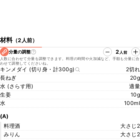
材料
（
2人前
）
2
分量の調整
人前
人数に合わせて分量を調整できます。料理の時間や火加減など、手順も分量に合
わせて調整してくださいね。
キンメダイ (切り身・計300g)
2切れ
長ねぎ
20g
水 (さらす用)
適量
生姜
10g
水
100ml
(A)
料理酒
大さじ2
みりん
大さじ2