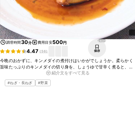
2436
30
500
調理時間
費用目安
分
円
4.47
保存
(
56
)
今晩のおかずに、キンメダイの煮付けはいかがでしょうか。柔らかく
旨味たっぷりのキンメダイの切り身を、しょうゆで甘辛く煮ると、ご
紹介文をすべて見る
はんのおかずにぴったりですよ。お酒のおつまみとしてもぴったりな
ので、ぜひ作ってみてくださいね。
#
ねぎ・長ねぎ
#
野菜