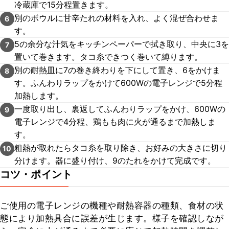
冷蔵庫で15分程置きます。
別のボウルに甘辛たれの材料を入れ、よく混ぜ合わせま
6
す。
5の余分な汁気をキッチンペーパーで拭き取り、中央に3を
7
置いて巻きます。タコ糸できつく巻いて縛ります。
別の耐熱皿に7の巻き終わりを下にして置き、6をかけま
8
す。ふんわりラップをかけて600Wの電子レンジで5分程
加熱します。
一度取り出し、裏返してふんわりラップをかけ、600Wの
9
電子レンジで4分程、鶏もも肉に火が通るまで加熱しま
す。
粗熱が取れたらタコ糸を取り除き、お好みの大きさに切り
10
分けます。器に盛り付け、9のたれをかけて完成です。
コツ・ポイント
ご使用の電子レンジの機種や耐熱容器の種類、食材の状
態により加熱具合に誤差が生じます。様子を確認しなが