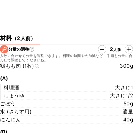
材料
（
2人前
）
2
分量の調整
人前
人数に合わせて分量を調整できます。料理の時間や火加減など、手順も分量に合
わせて調整してくださいね。
鶏もも肉 (1枚)
300g
(A)
料理酒
大さじ1
しょうゆ
大さじ1/2
ごぼう
50g
水 (さらす用)
適量
にんじん
40g
(B)