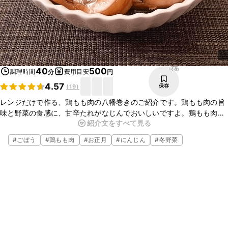
687
40
500
調理時間
費用目安
分
円
4.57
保存
(
19
)
レンジだけで作る、鶏もも肉の八幡巻きのご紹介です。鶏もも肉の旨
味と野菜の食感に、甘辛たれがなじんでおいしいですよ。鶏もも肉と
紹介文をすべて見る
野菜のそれぞれに下味をつけていますので、味わい深く仕上がってい
ます。普段の食卓はもちろん、行事やおもてなしの一品としても便利
#
ごぼう
#
鶏もも肉
#
お正月
#
にんじん
#
冬野菜
です。ぜひお試しくださいね。