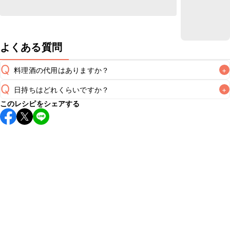
よくある質問
Q
料理酒の代用はありますか？
+
Q
日持ちはどれくらいですか？
+
A
このレシピをシェアする
保存期間は冷蔵で翌日中が目安です。なるべくお早めにお召
し上がりください。

A
※日持ちは目安です。
こちら
の注意事項をご確認の上、正し