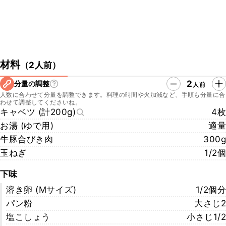
材料
（
2人前
）
2
分量の調整
人前
人数に合わせて分量を調整できます。料理の時間や火加減など、手順も分量に合
わせて調整してくださいね。
キャベツ (計200g)
4枚
お湯 (ゆで用)
適量
牛豚合びき肉
300g
玉ねぎ
1/2個
下味
溶き卵 (Mサイズ)
1/2個分
パン粉
大さじ2
塩こしょう
小さじ1/2