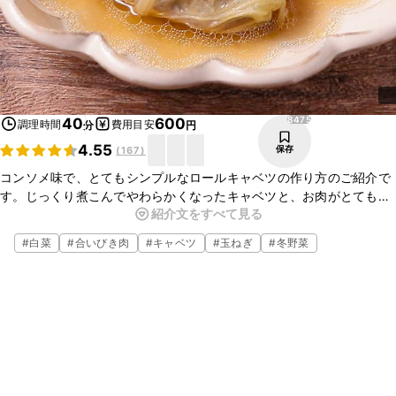
8475
40
600
調理時間
費用目安
分
円
4.55
保存
(
167
)
コンソメ味で、とてもシンプルなロールキャベツの作り方のご紹介で
す。じっくり煮こんでやわらかくなったキャベツと、お肉がとてもよ
紹介文をすべて見る
く合い、おいしいですよ。夜ごはんの一品にあたたかいロールキャベ
ツはいかがでしょうか。
#
白菜
#
合いびき肉
#
キャベツ
#
玉ねぎ
#
冬野菜