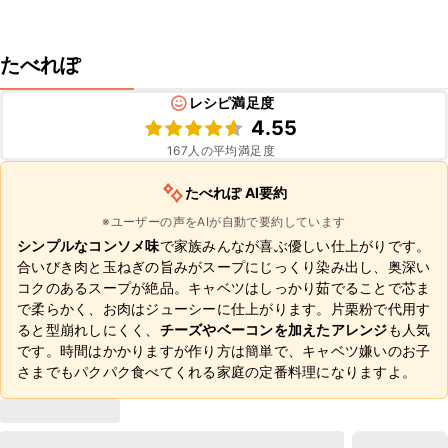
たべれぽ
レシピ満足度
4.55
167
人の平均満足度
たべれぽ AI要約
※ユーザーの声をAIが自動で要約しています
シンプルなコンソメ味
で家族みんなが喜ぶ優しい仕上がりです。
合いびき肉と玉ねぎの旨みがスープにじっくり染み出し、奥深い
コクのあるスープが絶品。キャベツはしっかり茹でることで芯ま
で柔らかく、お肉はジューシーに仕上がります。片栗粉で代用す
ると型崩れしにくく、
チーズやベーコンを加えたアレンジ
も人気
です。時間はかかりますが作り方は簡単で、キャベツ嫌いのお子
さまでもパクパク食べてくれる家庭の定番料理になりますよ。