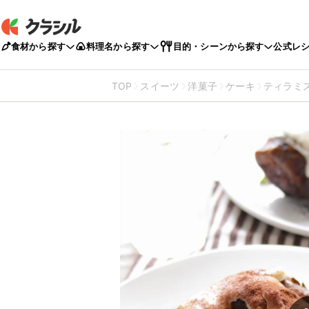
食材から探す
料理名から探す
目的・シーンから探す
公式レ
TOP
スイーツ
洋菓子
ケーキ
ティラミ