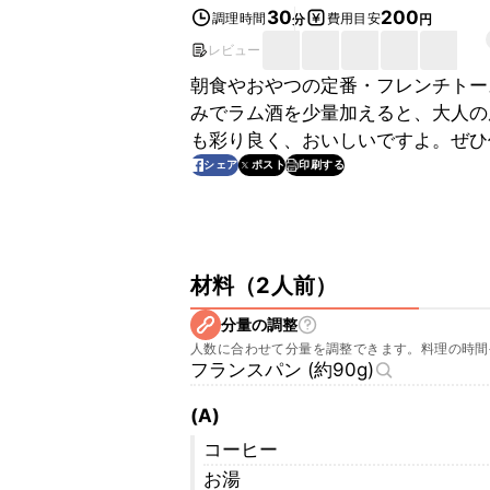
30
200
調理時間
費用目安
分
円
レビュー
朝食やおやつの定番・フレンチトー
みでラム酒を少量加えると、大人の
も彩り良く、おいしいですよ。ぜひ
印刷する
シェア
ポスト
材料
（
2人前
）
分量の調整
人数に合わせて分量を調整できます。料理の時間
フランスパン (約90g)
(A)
コーヒー
お湯