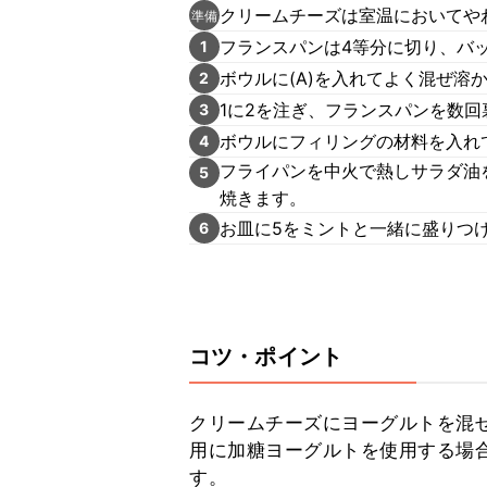
クリームチーズは室温においてや
準備
フランスパンは4等分に切り、バ
1
ボウルに(A)を入れてよく混ぜ溶
2
1に2を注ぎ、フランスパンを数回
3
ボウルにフィリングの材料を入れ
4
フライパンを中火で熱しサラダ油
5
焼きます。
お皿に5をミントと一緒に盛りつ
6
コツ・ポイント
クリームチーズにヨーグルトを混
用に加糖ヨーグルトを使用する場
す。
