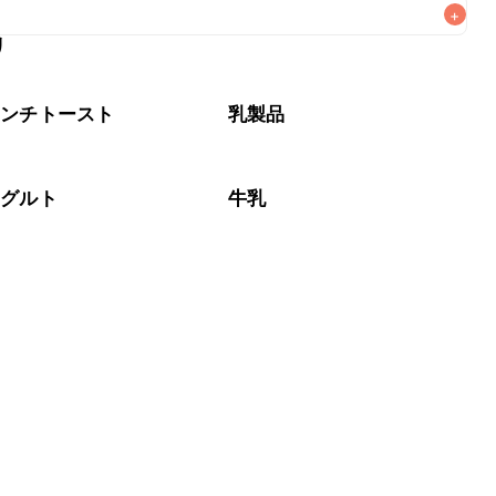
+
リ
なるべくお早めにお召し上がりください。

レンチトースト
乳製品
ーグルト
牛乳