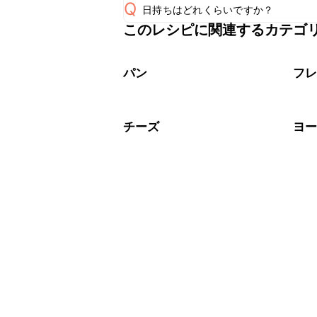
Q
日持ちはどれくらいですか？
このレシピに関連するカテゴ
保存期間は冷蔵で当日中が目安です。
A
※日持ちは目安です。
こちら
パン
フ
チーズ
ヨ