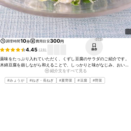
1040
10
300
調理時間
費用目安
分
円
4.45
保存
(
28
)
薬味をたっぷり入れていただく、くずし豆腐のサラダのご紹介です。
木綿豆腐を崩しながら和えることで、しっかりと味がなじみ、おいし
紹介文をすべて見る
くいただけます。さっぱりとした味わいに、ラー油のピリッとした辛
味がよく合い、どんどんお箸が進みますよ。お酒のおつまみにもぴっ
#
みょうが
#
ねぎ・長ねぎ
#
夏野菜
#
豆腐
#
野菜
たりの一品です。