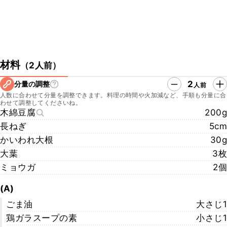
材料
（
2人前
）
2
分量の調整
人前
人数に合わせて分量を調整できます。料理の時間や火加減など、手順も分量に合
わせて調整してくださいね。
木綿豆腐
200g
長ねぎ
5cm
かいわれ大根
30g
大葉
3枚
ミョウガ
2個
(A)
ごま油
大さじ1
鶏ガラスープの素
小さじ1