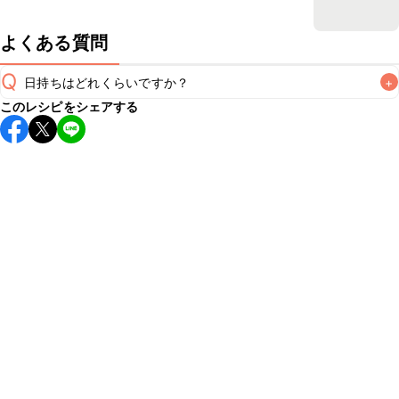
よくある質問
Q
日持ちはどれくらいですか？
+
このレシピをシェアする
保存期間は冷蔵で翌日中が目安です。なるべくお早めにお召
し上がりください。

A
※日持ちは目安です。
こちら
の注意事項をご確認の上、正し