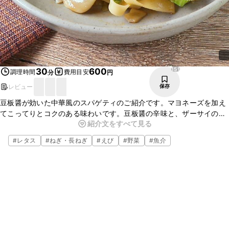
151
30
600
調理時間
費用目安
分
円
レビュー
保存
豆板醤が効いた中華風のスパゲティのご紹介です。マヨネーズを加え
てこってりとコクのある味わいです。豆板醤の辛味と、ザーサイの食
紹介文をすべて見る
感がアクセントになっています。いつもと違う中華風スパゲティを是
非お試しください。
#
レタス
#
ねぎ・長ねぎ
#
えび
#
野菜
#
魚介