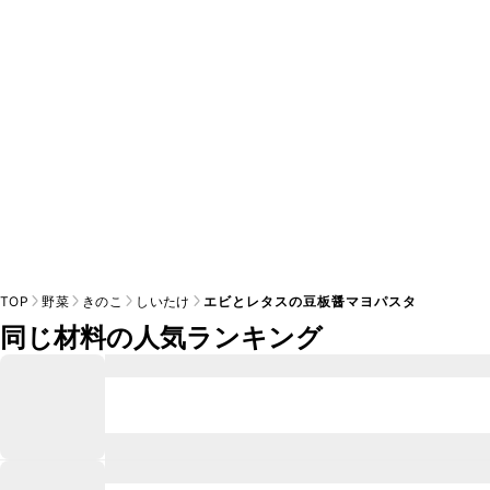
※日持ちは目安です。
こちら
の注意事項をご確認の上、正し
TOP
野菜
きのこ
しいたけ
エビとレタスの豆板醤マヨパスタ
同じ材料の人気ランキング