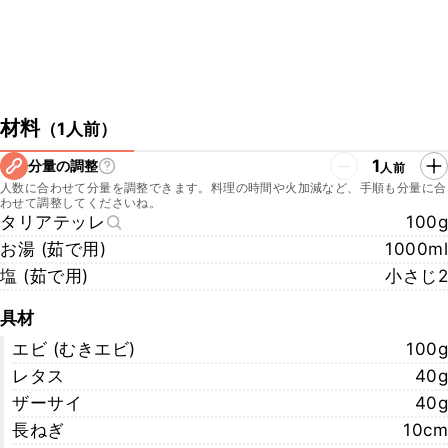
材料
（
1人前
）
1
分量の調整
人前
人数に合わせて分量を調整できます。料理の時間や火加減など、手順も分量に合
わせて調整してくださいね。
タリアテッレ
100g
お湯 (茹で用)
1000ml
塩 (茹で用)
小さじ2
具材
エビ (むきエビ)
100g
レタス
40g
ザーサイ
40g
長ねぎ
10cm